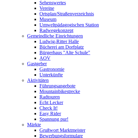
Sehenswertes
Vereine
Ortsplan/Straßenverzeichnis
Museum
Umweltpädagogischen Station
Radwegekonzept
Gemeindliche Einrichtungen
Ludwig-Ritter Halle
Bücherei am Dorfplatz
Bürgerhaus "Alte Schule"
AOV
Gastgeber
Gastronomie
Unterkünfte
Aktivitäten
Führungsangebote
Mountainbikestrecke
Radtouren
Echt Lecker
Check It!
Easy Rider
Spannung pur!
Märkte
Grußwort Marktmeister
Bewerbungsformulare