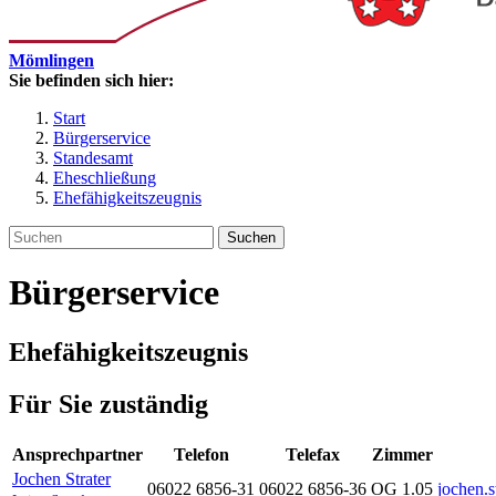
Mömlingen
Sie befinden sich hier:
Start
Bürgerservice
Standesamt
Eheschließung
Ehefähigkeitszeugnis
Suchen
Bürgerservice
Ehefähigkeitszeugnis
Für Sie zuständig
Ansprechpartner
Telefon
Telefax
Zimmer
Jochen
Strater
06022 6856-31
06022 6856-36
OG 1.05
jochen.