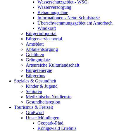
Wasserschutzgebiet - WSG
Wasserversorgung
Bebauungspläne
Informationen - Neue Schulstraße
Überschwemmungsgebiet am Amorbach
Windkraft
Bürgerinfoportal
Bürgerserviceportal
Amtsblatt
Abfallentsorgung
Gebühren
Grüngutplatz
Artenreiche Kulturlandschaft
Bürgerenergie
Bürgerbus
Soziales & Gesundheit
Kinder & Jugend
Senioren
Medizinische Notdienste
Gesundheitsregion
Tourismus & Freizeit
Grußwort
Unser Mömlingen
Geopark-Pfad
Königswald Erlebnis