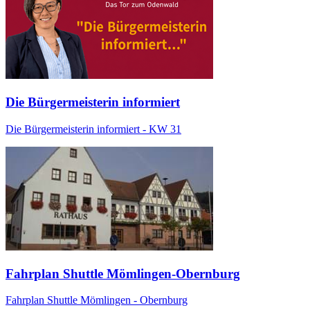
Die Bürgermeisterin informiert
Die Bürgermeisterin informiert - KW 31
Fahrplan Shuttle Mömlingen-Obernburg
Fahrplan Shuttle Mömlingen - Obernburg