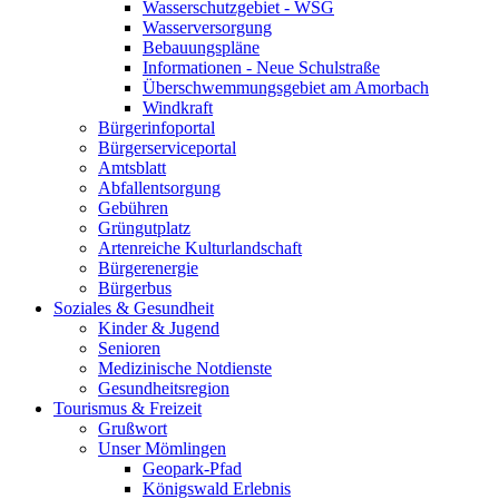
Wasserschutzgebiet - WSG
Wasserversorgung
Bebauungspläne
Informationen - Neue Schulstraße
Überschwemmungsgebiet am Amorbach
Windkraft
Bürgerinfoportal
Bürgerserviceportal
Amtsblatt
Abfallentsorgung
Gebühren
Grüngutplatz
Artenreiche Kulturlandschaft
Bürgerenergie
Bürgerbus
Soziales & Gesundheit
Kinder & Jugend
Senioren
Medizinische Notdienste
Gesundheitsregion
Tourismus & Freizeit
Grußwort
Unser Mömlingen
Geopark-Pfad
Königswald Erlebnis