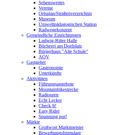
Sehenswertes
Vereine
Ortsplan/Straßenverzeichnis
Museum
Umweltpädagogischen Station
Radwegekonzept
Gemeindliche Einrichtungen
Ludwig-Ritter Halle
Bücherei am Dorfplatz
Bürgerhaus "Alte Schule"
AOV
Gastgeber
Gastronomie
Unterkünfte
Aktivitäten
Führungsangebote
Mountainbikestrecke
Radtouren
Echt Lecker
Check It!
Easy Rider
Spannung pur!
Märkte
Grußwort Marktmeister
Bewerbungsformulare