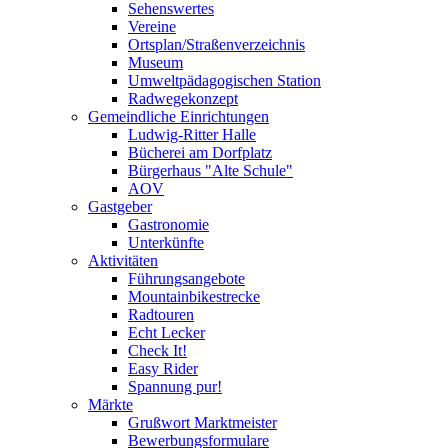
Sehenswertes
Vereine
Ortsplan/Straßenverzeichnis
Museum
Umweltpädagogischen Station
Radwegekonzept
Gemeindliche Einrichtungen
Ludwig-Ritter Halle
Bücherei am Dorfplatz
Bürgerhaus "Alte Schule"
AOV
Gastgeber
Gastronomie
Unterkünfte
Aktivitäten
Führungsangebote
Mountainbikestrecke
Radtouren
Echt Lecker
Check It!
Easy Rider
Spannung pur!
Märkte
Grußwort Marktmeister
Bewerbungsformulare