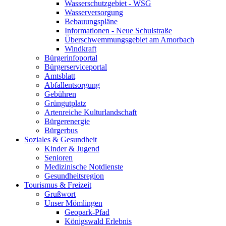
Wasserschutzgebiet - WSG
Wasserversorgung
Bebauungspläne
Informationen - Neue Schulstraße
Überschwemmungsgebiet am Amorbach
Windkraft
Bürgerinfoportal
Bürgerserviceportal
Amtsblatt
Abfallentsorgung
Gebühren
Grüngutplatz
Artenreiche Kulturlandschaft
Bürgerenergie
Bürgerbus
Soziales & Gesundheit
Kinder & Jugend
Senioren
Medizinische Notdienste
Gesundheitsregion
Tourismus & Freizeit
Grußwort
Unser Mömlingen
Geopark-Pfad
Königswald Erlebnis