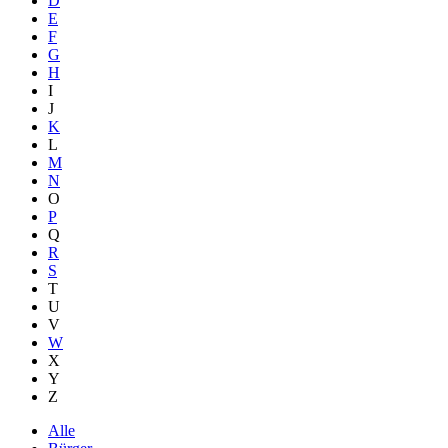
D
E
F
G
H
I
J
K
L
M
N
O
P
Q
R
S
T
U
V
W
X
Y
Z
Alle