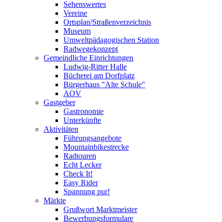
Sehenswertes
Vereine
Ortsplan/Straßenverzeichnis
Museum
Umweltpädagogischen Station
Radwegekonzept
Gemeindliche Einrichtungen
Ludwig-Ritter Halle
Bücherei am Dorfplatz
Bürgerhaus "Alte Schule"
AOV
Gastgeber
Gastronomie
Unterkünfte
Aktivitäten
Führungsangebote
Mountainbikestrecke
Radtouren
Echt Lecker
Check It!
Easy Rider
Spannung pur!
Märkte
Grußwort Marktmeister
Bewerbungsformulare