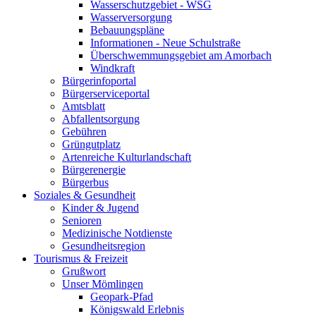
Wasserschutzgebiet - WSG
Wasserversorgung
Bebauungspläne
Informationen - Neue Schulstraße
Überschwemmungsgebiet am Amorbach
Windkraft
Bürgerinfoportal
Bürgerserviceportal
Amtsblatt
Abfallentsorgung
Gebühren
Grüngutplatz
Artenreiche Kulturlandschaft
Bürgerenergie
Bürgerbus
Soziales & Gesundheit
Kinder & Jugend
Senioren
Medizinische Notdienste
Gesundheitsregion
Tourismus & Freizeit
Grußwort
Unser Mömlingen
Geopark-Pfad
Königswald Erlebnis