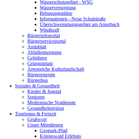
Wasserschutzgebiet - WSG
Wasserversorgung
Bebauungspläne
Informationen - Neue Schulstraße
Überschwemmungsgebiet am Amorbach
Windkraft
Bürgerinfoportal
Bürgerserviceportal
Amtsblatt
Abfallentsorgung
Gebühren
Grüngutplatz
Artenreiche Kulturlandschaft
Bürgerenergie
Bürgerbus
Soziales & Gesundheit
Kinder & Jugend
Senioren
Medizinische Notdienste
Gesundheitsregion
Tourismus & Freizeit
Grußwort
Unser Mömlingen
Geopark-Pfad
Königswald Erlebnis