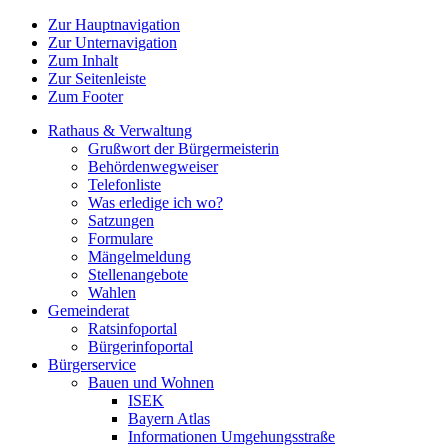
Zur Hauptnavigation
Zur Unternavigation
Zum Inhalt
Zur Seitenleiste
Zum Footer
Rathaus & Verwaltung
Grußwort der Bürgermeisterin
Behördenwegweiser
Telefonliste
Was erledige ich wo?
Satzungen
Formulare
Mängelmeldung
Stellenangebote
Wahlen
Gemeinderat
Ratsinfoportal
Bürgerinfoportal
Bürgerservice
Bauen und Wohnen
ISEK
Bayern Atlas
Informationen Umgehungsstraße