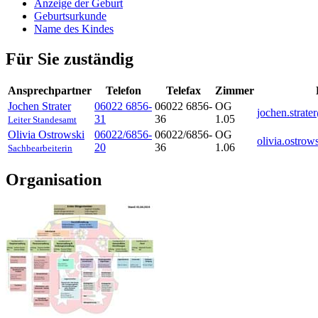
Anzeige der Geburt
Geburtsurkunde
Name des Kindes
Für Sie zuständig
Ansprechpartner
Telefon
Telefax
Zimmer
Jochen
Strater
06022 6856-
06022 6856-
OG
jochen.strat
31
36
1.05
Leiter Standesamt
Olivia
Ostrowski
06022/6856-
06022/6856-
OG
olivia.ostro
20
36
1.06
Sachbearbeiterin
Organisation