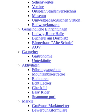
Sehenswertes
Vereine
Ortsplan/Straßenverzeichnis
Museum
Umweltpädagogischen Station
Radwegekonzept
Gemeindliche Einrichtungen
Ludwig-Ritter Halle
Bücherei am Dorfplatz
Bürgerhaus "Alte Schule"
AOV
Gastgeber
Gastronomie
Unterkünfte
Aktivitäten
Führungsangebote
Mountainbikestrecke
Radtouren
Echt Lecker
Check It!
Easy Rider
Spannung pur!
Märkte
Grußwort Marktmeister
Bewerbungsformulare