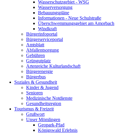
Wasserschutzgebiet - WSG
Wasserversorgung
Bebauungspläne
Informationen - Neue Schulstraße
Überschwemmungsgebiet am Amorbach
Windkraft
Bürgerinfoportal
Bürgerserviceportal
Amtsblatt
Abfallentsorgung
Gebühren
Grüngutplatz
Artenreiche Kulturlandschaft
Bürgerenergie
Bürgerbus
Soziales & Gesundheit
Kinder & Jugend
Senioren
Medizinische Notdienste
Gesundheitsregion
Tourismus & Freizeit
Grußwort
Unser Mömlingen
Geopark-Pfad
Königswald Erlebnis