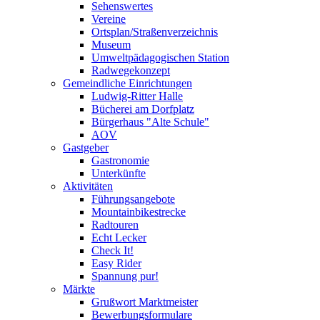
Sehenswertes
Vereine
Ortsplan/Straßenverzeichnis
Museum
Umweltpädagogischen Station
Radwegekonzept
Gemeindliche Einrichtungen
Ludwig-Ritter Halle
Bücherei am Dorfplatz
Bürgerhaus "Alte Schule"
AOV
Gastgeber
Gastronomie
Unterkünfte
Aktivitäten
Führungsangebote
Mountainbikestrecke
Radtouren
Echt Lecker
Check It!
Easy Rider
Spannung pur!
Märkte
Grußwort Marktmeister
Bewerbungsformulare