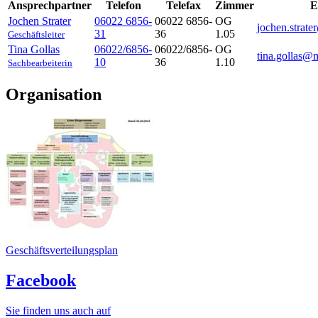
Ansprechpartner
Telefon
Telefax
Zimmer
E
Jochen
Strater
06022 6856-
06022 6856-
OG
jochen.strat
31
36
1.05
Geschäftsleiter
Tina
Gollas
06022/6856-
06022/6856-
OG
tina.gollas@
10
36
1.10
Sachbearbeiterin
Organisation
Geschäftsverteilungsplan
Facebook
Sie finden uns auch auf