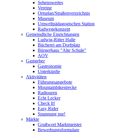
Sehenswertes
Vereine
Ortsplan/Straßenverzeichnis
Museum
Umweltpädagogischen Station
Radwegekonzept
Gemeindliche Einrichtungen
Ludwig-Ritter Halle
Bücherei am Dorfplatz
Bürgerhaus "Alte Schule"
AOV
Gastgeber
Gastronomie
Unterkünfte
Aktivitäten
Führungsangebote
Mountainbikestrecke
Radtouren
Echt Lecker
Check It!
Easy Rider
Spannung pur!
Märkte
Grußwort Marktmeister
Bewerbungsformulare