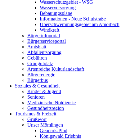
Wasserschutzgebiet - WSG
Wasserversorgung
Bebauungspläne
Informationen - Neue Schulstraße
Überschwemmungsgebiet am Amorbach
Windkraft
Bürgerinfoportal
Bürgerserviceportal
Amtsblatt
Abfallentsorgung
Gebühren
Grüngutplatz
Artenreiche Kulturlandschaft
Bürgerenergie
Bürgerbus
Soziales & Gesundheit
Kinder & Jugend
Senioren
Medizinische Notdienste
Gesundheitsregion
Tourismus & Freizeit
Grußwort
Unser Mömlingen
Geopark-Pfad
Königswald Erlebnis