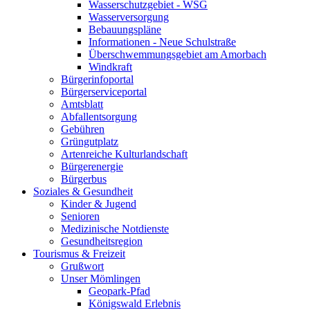
Wasserschutzgebiet - WSG
Wasserversorgung
Bebauungspläne
Informationen - Neue Schulstraße
Überschwemmungsgebiet am Amorbach
Windkraft
Bürgerinfoportal
Bürgerserviceportal
Amtsblatt
Abfallentsorgung
Gebühren
Grüngutplatz
Artenreiche Kulturlandschaft
Bürgerenergie
Bürgerbus
Soziales & Gesundheit
Kinder & Jugend
Senioren
Medizinische Notdienste
Gesundheitsregion
Tourismus & Freizeit
Grußwort
Unser Mömlingen
Geopark-Pfad
Königswald Erlebnis