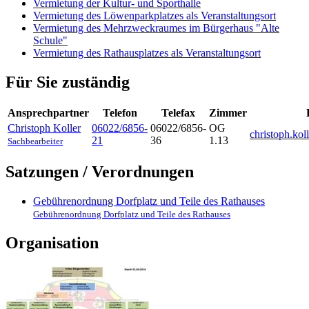
Vermietung der Kultur- und Sporthalle
Vermietung des Löwenparkplatzes als Veranstaltungsort
Vermietung des Mehrzweckraumes im Bürgerhaus "Alte
Schule"
Vermietung des Rathausplatzes als Veranstaltungsort
Für Sie zuständig
Ansprechpartner
Telefon
Telefax
Zimmer
Christoph
Koller
06022/6856-
06022/6856-
OG
christoph.ko
21
36
1.13
Sachbearbeiter
Satzungen / Verordnungen
Gebührenordnung Dorfplatz und Teile des Rathauses
Gebührenordnung Dorfplatz und Teile des Rathauses
Organisation