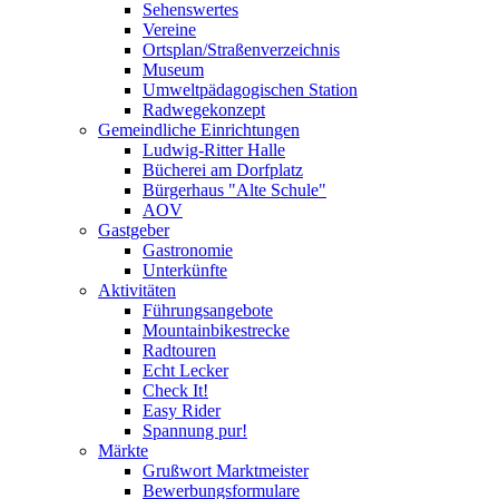
Sehenswertes
Vereine
Ortsplan/Straßenverzeichnis
Museum
Umweltpädagogischen Station
Radwegekonzept
Gemeindliche Einrichtungen
Ludwig-Ritter Halle
Bücherei am Dorfplatz
Bürgerhaus "Alte Schule"
AOV
Gastgeber
Gastronomie
Unterkünfte
Aktivitäten
Führungsangebote
Mountainbikestrecke
Radtouren
Echt Lecker
Check It!
Easy Rider
Spannung pur!
Märkte
Grußwort Marktmeister
Bewerbungsformulare