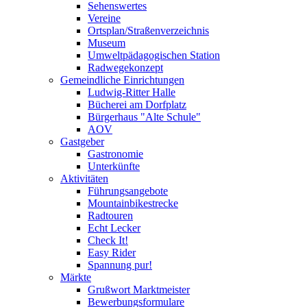
Sehenswertes
Vereine
Ortsplan/Straßenverzeichnis
Museum
Umweltpädagogischen Station
Radwegekonzept
Gemeindliche Einrichtungen
Ludwig-Ritter Halle
Bücherei am Dorfplatz
Bürgerhaus "Alte Schule"
AOV
Gastgeber
Gastronomie
Unterkünfte
Aktivitäten
Führungsangebote
Mountainbikestrecke
Radtouren
Echt Lecker
Check It!
Easy Rider
Spannung pur!
Märkte
Grußwort Marktmeister
Bewerbungsformulare