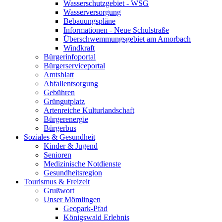
Wasserschutzgebiet - WSG
Wasserversorgung
Bebauungspläne
Informationen - Neue Schulstraße
Überschwemmungsgebiet am Amorbach
Windkraft
Bürgerinfoportal
Bürgerserviceportal
Amtsblatt
Abfallentsorgung
Gebühren
Grüngutplatz
Artenreiche Kulturlandschaft
Bürgerenergie
Bürgerbus
Soziales & Gesundheit
Kinder & Jugend
Senioren
Medizinische Notdienste
Gesundheitsregion
Tourismus & Freizeit
Grußwort
Unser Mömlingen
Geopark-Pfad
Königswald Erlebnis