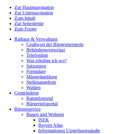
Zur Hauptnavigation
Zur Unternavigation
Zum Inhalt
Zur Seitenleiste
Zum Footer
Rathaus & Verwaltung
Grußwort der Bürgermeisterin
Behördenwegweiser
Telefonliste
Was erledige ich wo?
Satzungen
Formulare
Mängelmeldung
Stellenangebote
Wahlen
Gemeinderat
Ratsinfoportal
Bürgerinfoportal
Bürgerservice
Bauen und Wohnen
ISEK
Bayern Atlas
Informationen Umgehungsstraße