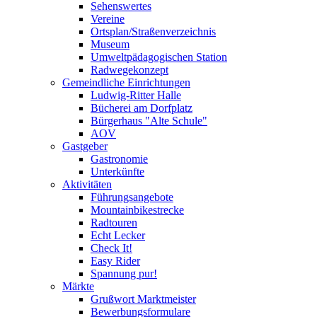
Sehenswertes
Vereine
Ortsplan/Straßenverzeichnis
Museum
Umweltpädagogischen Station
Radwegekonzept
Gemeindliche Einrichtungen
Ludwig-Ritter Halle
Bücherei am Dorfplatz
Bürgerhaus "Alte Schule"
AOV
Gastgeber
Gastronomie
Unterkünfte
Aktivitäten
Führungsangebote
Mountainbikestrecke
Radtouren
Echt Lecker
Check It!
Easy Rider
Spannung pur!
Märkte
Grußwort Marktmeister
Bewerbungsformulare