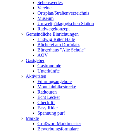
Sehenswertes
Vereine
Ortsplan/Straßenverzeichnis
Museum
Umweltpädagogischen Station
Radwegekonzept
Gemeindliche Einrichtungen
Ludwig-Ritter Halle
Bücherei am Dorfplatz
Bürgerhaus "Alte Schule"
AOV
Gastgeber
Gastronomie
Unterkünfte
Aktivitäten
Führungsangebote
Mountainbikestrecke
Radtouren
Echt Lecker
Check It!
Easy Rider
Spannung pur!
Märkte
Grußwort Marktmeister
Bewerbungsformulare