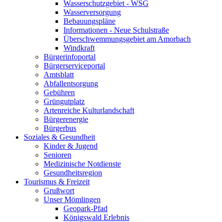
Wasserschutzgebiet - WSG
Wasserversorgung
Bebauungspläne
Informationen - Neue Schulstraße
Überschwemmungsgebiet am Amorbach
Windkraft
Bürgerinfoportal
Bürgerserviceportal
Amtsblatt
Abfallentsorgung
Gebühren
Grüngutplatz
Artenreiche Kulturlandschaft
Bürgerenergie
Bürgerbus
Soziales & Gesundheit
Kinder & Jugend
Senioren
Medizinische Notdienste
Gesundheitsregion
Tourismus & Freizeit
Grußwort
Unser Mömlingen
Geopark-Pfad
Königswald Erlebnis