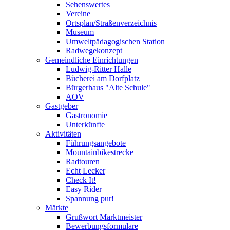
Sehenswertes
Vereine
Ortsplan/Straßenverzeichnis
Museum
Umweltpädagogischen Station
Radwegekonzept
Gemeindliche Einrichtungen
Ludwig-Ritter Halle
Bücherei am Dorfplatz
Bürgerhaus "Alte Schule"
AOV
Gastgeber
Gastronomie
Unterkünfte
Aktivitäten
Führungsangebote
Mountainbikestrecke
Radtouren
Echt Lecker
Check It!
Easy Rider
Spannung pur!
Märkte
Grußwort Marktmeister
Bewerbungsformulare