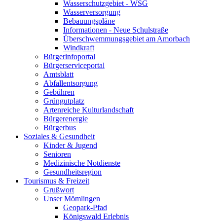
Wasserschutzgebiet - WSG
Wasserversorgung
Bebauungspläne
Informationen - Neue Schulstraße
Überschwemmungsgebiet am Amorbach
Windkraft
Bürgerinfoportal
Bürgerserviceportal
Amtsblatt
Abfallentsorgung
Gebühren
Grüngutplatz
Artenreiche Kulturlandschaft
Bürgerenergie
Bürgerbus
Soziales & Gesundheit
Kinder & Jugend
Senioren
Medizinische Notdienste
Gesundheitsregion
Tourismus & Freizeit
Grußwort
Unser Mömlingen
Geopark-Pfad
Königswald Erlebnis