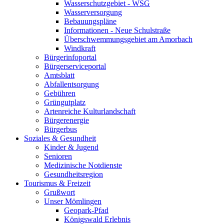
Wasserschutzgebiet - WSG
Wasserversorgung
Bebauungspläne
Informationen - Neue Schulstraße
Überschwemmungsgebiet am Amorbach
Windkraft
Bürgerinfoportal
Bürgerserviceportal
Amtsblatt
Abfallentsorgung
Gebühren
Grüngutplatz
Artenreiche Kulturlandschaft
Bürgerenergie
Bürgerbus
Soziales & Gesundheit
Kinder & Jugend
Senioren
Medizinische Notdienste
Gesundheitsregion
Tourismus & Freizeit
Grußwort
Unser Mömlingen
Geopark-Pfad
Königswald Erlebnis