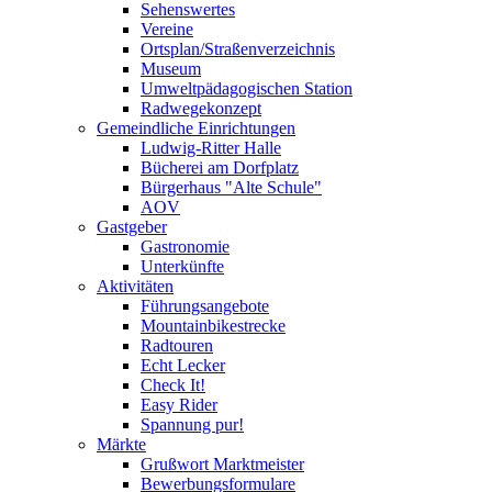
Sehenswertes
Vereine
Ortsplan/Straßenverzeichnis
Museum
Umweltpädagogischen Station
Radwegekonzept
Gemeindliche Einrichtungen
Ludwig-Ritter Halle
Bücherei am Dorfplatz
Bürgerhaus "Alte Schule"
AOV
Gastgeber
Gastronomie
Unterkünfte
Aktivitäten
Führungsangebote
Mountainbikestrecke
Radtouren
Echt Lecker
Check It!
Easy Rider
Spannung pur!
Märkte
Grußwort Marktmeister
Bewerbungsformulare