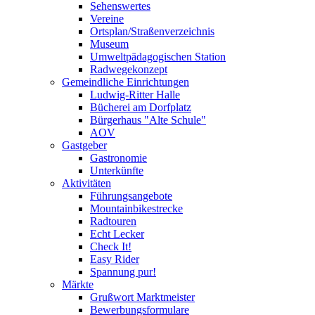
Sehenswertes
Vereine
Ortsplan/Straßenverzeichnis
Museum
Umweltpädagogischen Station
Radwegekonzept
Gemeindliche Einrichtungen
Ludwig-Ritter Halle
Bücherei am Dorfplatz
Bürgerhaus "Alte Schule"
AOV
Gastgeber
Gastronomie
Unterkünfte
Aktivitäten
Führungsangebote
Mountainbikestrecke
Radtouren
Echt Lecker
Check It!
Easy Rider
Spannung pur!
Märkte
Grußwort Marktmeister
Bewerbungsformulare