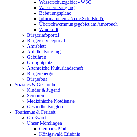
Wasserschutzgebiet - WSG
Wasserversorgung
Bebauungspläne
Informationen - Neue Schulstraße
Überschwemmungsgebiet am Amorbach
Windkraft
Bürgerinfoportal
Bürgerserviceportal
Amtsblatt
Abfallentsorgung
Gebühren
Grüngutplatz
Artenreiche Kulturlandschaft
Bürgerenergie
Bürgerbus
Soziales & Gesundheit
Kinder & Jugend
Senioren
Medizinische Notdienste
Gesundheitsregion
Tourismus & Freizeit
Grußwort
Unser Mömlingen
Geopark-Pfad
Königswald Erlebnis