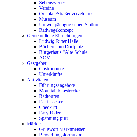
Sehenswertes
Vereine
Ortsplan/Straßenverzeichnis
Museum
Umweltpädagogischen Station
Radwegekonzept
Gemeindliche Einrichtungen
Ludwig-Ritter Halle
Bücherei am Dorfplatz
Bürgerhaus "Alte Schule"
AOV
Gastgeber
Gastronomie
Unterkünfte
Aktivitäten
Führungsangebote
Mountainbikestrecke
Radtouren
Echt Lecker
Check It!
Easy Rider
Spannung pur!
Märkte
Grußwort Marktmeister
Bewerbungsformulare