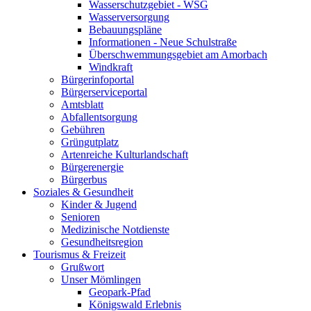
Wasserschutzgebiet - WSG
Wasserversorgung
Bebauungspläne
Informationen - Neue Schulstraße
Überschwemmungsgebiet am Amorbach
Windkraft
Bürgerinfoportal
Bürgerserviceportal
Amtsblatt
Abfallentsorgung
Gebühren
Grüngutplatz
Artenreiche Kulturlandschaft
Bürgerenergie
Bürgerbus
Soziales & Gesundheit
Kinder & Jugend
Senioren
Medizinische Notdienste
Gesundheitsregion
Tourismus & Freizeit
Grußwort
Unser Mömlingen
Geopark-Pfad
Königswald Erlebnis