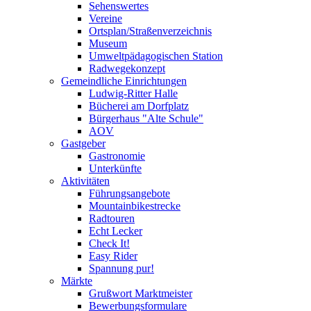
Sehenswertes
Vereine
Ortsplan/Straßenverzeichnis
Museum
Umweltpädagogischen Station
Radwegekonzept
Gemeindliche Einrichtungen
Ludwig-Ritter Halle
Bücherei am Dorfplatz
Bürgerhaus "Alte Schule"
AOV
Gastgeber
Gastronomie
Unterkünfte
Aktivitäten
Führungsangebote
Mountainbikestrecke
Radtouren
Echt Lecker
Check It!
Easy Rider
Spannung pur!
Märkte
Grußwort Marktmeister
Bewerbungsformulare