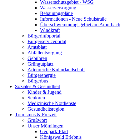
Wasserschutzgebiet - WSG
Wasserversorgung
Bebauungspläne
Informationen - Neue Schulstraße
Überschwemmungsgebiet am Amorbach
Windkraft
Bürgerinfoportal
Bürgerserviceportal
Amtsblatt
Abfallentsorgung
Gebühren
Grüngutplatz
Artenreiche Kulturlandschaft
Bürgerenergie
Bürgerbus
Soziales & Gesundheit
Kinder & Jugend
Senioren
Medizinische Notdienste
Gesundheitsregion
Tourismus & Freizeit
Grußwort
Unser Mömlingen
Geopark-Pfad
Königswald Erlebnis