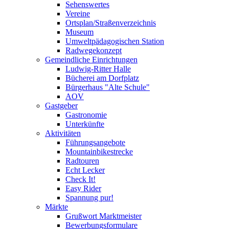
Sehenswertes
Vereine
Ortsplan/Straßenverzeichnis
Museum
Umweltpädagogischen Station
Radwegekonzept
Gemeindliche Einrichtungen
Ludwig-Ritter Halle
Bücherei am Dorfplatz
Bürgerhaus "Alte Schule"
AOV
Gastgeber
Gastronomie
Unterkünfte
Aktivitäten
Führungsangebote
Mountainbikestrecke
Radtouren
Echt Lecker
Check It!
Easy Rider
Spannung pur!
Märkte
Grußwort Marktmeister
Bewerbungsformulare