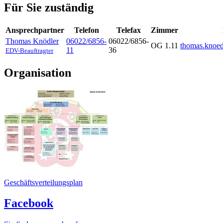
Für Sie zuständig
Ansprechpartner
Telefon
Telefax
Zimmer
Thomas
Knödler
06022/6856-
06022/6856-
OG 1.11
thomas.knoe
11
36
EDV-Beauftragter
Organisation
Geschäftsverteilungsplan
Facebook