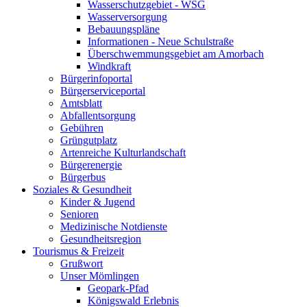
Wasserschutzgebiet - WSG
Wasserversorgung
Bebauungspläne
Informationen - Neue Schulstraße
Überschwemmungsgebiet am Amorbach
Windkraft
Bürgerinfoportal
Bürgerserviceportal
Amtsblatt
Abfallentsorgung
Gebühren
Grüngutplatz
Artenreiche Kulturlandschaft
Bürgerenergie
Bürgerbus
Soziales & Gesundheit
Kinder & Jugend
Senioren
Medizinische Notdienste
Gesundheitsregion
Tourismus & Freizeit
Grußwort
Unser Mömlingen
Geopark-Pfad
Königswald Erlebnis