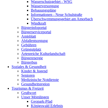
Wasserschutzgebiet - WSG
Wasserversorgung
Bebauungspläne
Informationen - Neue Schulstraße
Überschwemmungsgebiet am Amorbach
Windkraft
Bürgerinfoportal
Bürgerserviceportal
Amtsblatt
Abfallentsorgung
Gebühren
Grüngutplatz
Artenreiche Kulturlandschaft
Bürgerenergie
Bürgerbus
Soziales & Gesundheit
Kinder & Jugend
Senioren
Medizinische Notdienste
Gesundheitsregion
Tourismus & Freizeit
Grußwort
Unser Mömlingen
Geopark-Pfad
Königswald Erlebnis