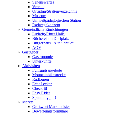
Sehenswertes
Vereine
Ortsplan/Straßenverzeichnis
Museum
Umweltpädagogischen Station
Radwegekonzept
Gemeindliche Einrichtungen
Ludwig-Ritter Halle
Bücherei am Dorfplatz
Bürgerhaus "Alte Schule"
AOV
Gastgeber
Gastronomie
Unterkünfte
Aktivitäten
Führungsangebote
Mountainbikestrecke
Radtouren
Echt Lecker
Check It!
Easy Rider
Spannung pur!
Märkte
Grußwort Marktmeister
Bewerbungsformulare