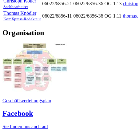
Christoph
Koller
06022/6856-21
06022/6856-36
OG 1.13
christo
Sachbearbeiter
Thomas
Knödler
06022/6856-11
06022/6856-36
OG 1.11
thomas
KomXpress-Redakteur
Organisation
Geschäftsverteilungsplan
Facebook
Sie finden uns auch auf