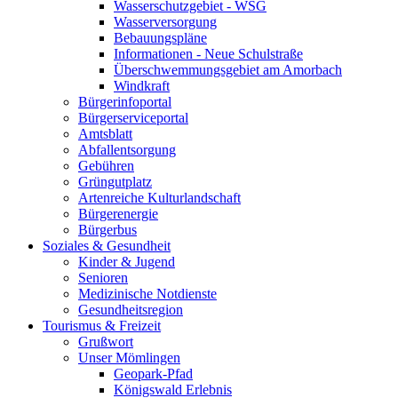
Wasserschutzgebiet - WSG
Wasserversorgung
Bebauungspläne
Informationen - Neue Schulstraße
Überschwemmungsgebiet am Amorbach
Windkraft
Bürgerinfoportal
Bürgerserviceportal
Amtsblatt
Abfallentsorgung
Gebühren
Grüngutplatz
Artenreiche Kulturlandschaft
Bürgerenergie
Bürgerbus
Soziales & Gesundheit
Kinder & Jugend
Senioren
Medizinische Notdienste
Gesundheitsregion
Tourismus & Freizeit
Grußwort
Unser Mömlingen
Geopark-Pfad
Königswald Erlebnis