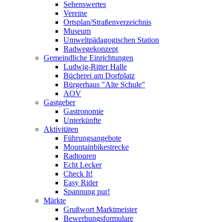
Sehenswertes
Vereine
Ortsplan/Straßenverzeichnis
Museum
Umweltpädagogischen Station
Radwegekonzept
Gemeindliche Einrichtungen
Ludwig-Ritter Halle
Bücherei am Dorfplatz
Bürgerhaus "Alte Schule"
AOV
Gastgeber
Gastronomie
Unterkünfte
Aktivitäten
Führungsangebote
Mountainbikestrecke
Radtouren
Echt Lecker
Check It!
Easy Rider
Spannung pur!
Märkte
Grußwort Marktmeister
Bewerbungsformulare