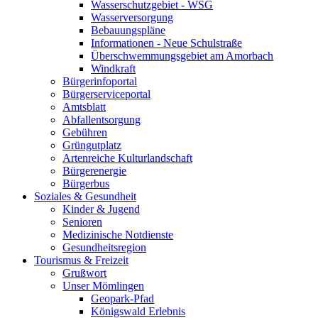
Wasserschutzgebiet - WSG
Wasserversorgung
Bebauungspläne
Informationen - Neue Schulstraße
Überschwemmungsgebiet am Amorbach
Windkraft
Bürgerinfoportal
Bürgerserviceportal
Amtsblatt
Abfallentsorgung
Gebühren
Grüngutplatz
Artenreiche Kulturlandschaft
Bürgerenergie
Bürgerbus
Soziales & Gesundheit
Kinder & Jugend
Senioren
Medizinische Notdienste
Gesundheitsregion
Tourismus & Freizeit
Grußwort
Unser Mömlingen
Geopark-Pfad
Königswald Erlebnis