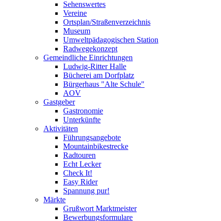
Sehenswertes
Vereine
Ortsplan/Straßenverzeichnis
Museum
Umweltpädagogischen Station
Radwegekonzept
Gemeindliche Einrichtungen
Ludwig-Ritter Halle
Bücherei am Dorfplatz
Bürgerhaus "Alte Schule"
AOV
Gastgeber
Gastronomie
Unterkünfte
Aktivitäten
Führungsangebote
Mountainbikestrecke
Radtouren
Echt Lecker
Check It!
Easy Rider
Spannung pur!
Märkte
Grußwort Marktmeister
Bewerbungsformulare