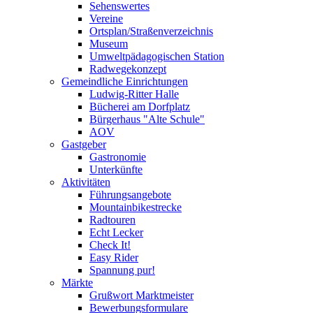
Sehenswertes
Vereine
Ortsplan/Straßenverzeichnis
Museum
Umweltpädagogischen Station
Radwegekonzept
Gemeindliche Einrichtungen
Ludwig-Ritter Halle
Bücherei am Dorfplatz
Bürgerhaus "Alte Schule"
AOV
Gastgeber
Gastronomie
Unterkünfte
Aktivitäten
Führungsangebote
Mountainbikestrecke
Radtouren
Echt Lecker
Check It!
Easy Rider
Spannung pur!
Märkte
Grußwort Marktmeister
Bewerbungsformulare