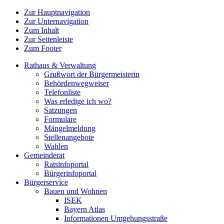
Zur Hauptnavigation
Zur Unternavigation
Zum Inhalt
Zur Seitenleiste
Zum Footer
Rathaus & Verwaltung
Grußwort der Bürgermeisterin
Behördenwegweiser
Telefonliste
Was erledige ich wo?
Satzungen
Formulare
Mängelmeldung
Stellenangebote
Wahlen
Gemeinderat
Ratsinfoportal
Bürgerinfoportal
Bürgerservice
Bauen und Wohnen
ISEK
Bayern Atlas
Informationen Umgehungsstraße