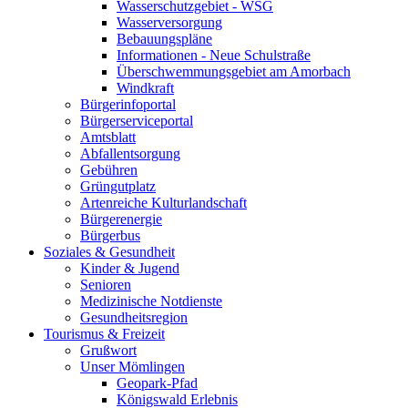
Wasserschutzgebiet - WSG
Wasserversorgung
Bebauungspläne
Informationen - Neue Schulstraße
Überschwemmungsgebiet am Amorbach
Windkraft
Bürgerinfoportal
Bürgerserviceportal
Amtsblatt
Abfallentsorgung
Gebühren
Grüngutplatz
Artenreiche Kulturlandschaft
Bürgerenergie
Bürgerbus
Soziales & Gesundheit
Kinder & Jugend
Senioren
Medizinische Notdienste
Gesundheitsregion
Tourismus & Freizeit
Grußwort
Unser Mömlingen
Geopark-Pfad
Königswald Erlebnis