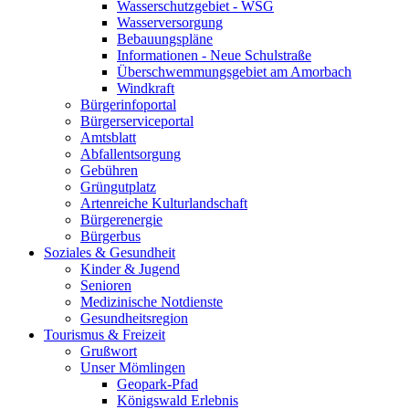
Wasserschutzgebiet - WSG
Wasserversorgung
Bebauungspläne
Informationen - Neue Schulstraße
Überschwemmungsgebiet am Amorbach
Windkraft
Bürgerinfoportal
Bürgerserviceportal
Amtsblatt
Abfallentsorgung
Gebühren
Grüngutplatz
Artenreiche Kulturlandschaft
Bürgerenergie
Bürgerbus
Soziales & Gesundheit
Kinder & Jugend
Senioren
Medizinische Notdienste
Gesundheitsregion
Tourismus & Freizeit
Grußwort
Unser Mömlingen
Geopark-Pfad
Königswald Erlebnis