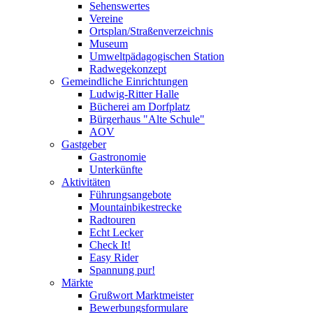
Sehenswertes
Vereine
Ortsplan/Straßenverzeichnis
Museum
Umweltpädagogischen Station
Radwegekonzept
Gemeindliche Einrichtungen
Ludwig-Ritter Halle
Bücherei am Dorfplatz
Bürgerhaus "Alte Schule"
AOV
Gastgeber
Gastronomie
Unterkünfte
Aktivitäten
Führungsangebote
Mountainbikestrecke
Radtouren
Echt Lecker
Check It!
Easy Rider
Spannung pur!
Märkte
Grußwort Marktmeister
Bewerbungsformulare