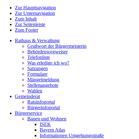
Zur Hauptnavigation
Zur Unternavigation
Zum Inhalt
Zur Seitenleiste
Zum Footer
Rathaus & Verwaltung
Grußwort der Bürgermeisterin
Behördenwegweiser
Telefonliste
Was erledige ich wo?
Satzungen
Formulare
Mängelmeldung
Stellenangebote
Wahlen
Gemeinderat
Ratsinfoportal
Bürgerinfoportal
Bürgerservice
Bauen und Wohnen
ISEK
Bayern Atlas
Informationen Umgehungsstraße