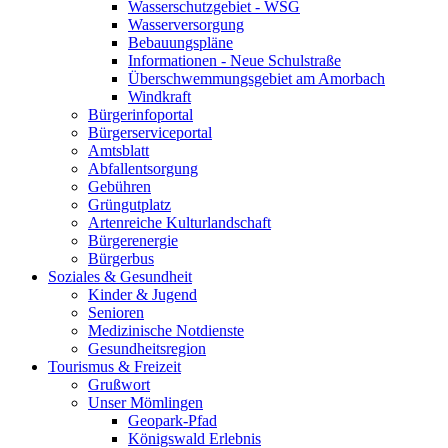
Wasserschutzgebiet - WSG
Wasserversorgung
Bebauungspläne
Informationen - Neue Schulstraße
Überschwemmungsgebiet am Amorbach
Windkraft
Bürgerinfoportal
Bürgerserviceportal
Amtsblatt
Abfallentsorgung
Gebühren
Grüngutplatz
Artenreiche Kulturlandschaft
Bürgerenergie
Bürgerbus
Soziales & Gesundheit
Kinder & Jugend
Senioren
Medizinische Notdienste
Gesundheitsregion
Tourismus & Freizeit
Grußwort
Unser Mömlingen
Geopark-Pfad
Königswald Erlebnis