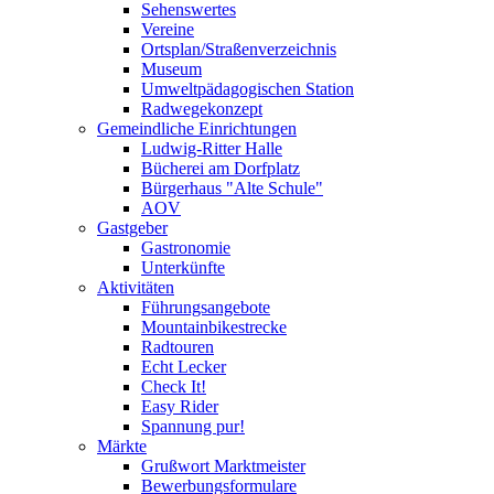
Sehenswertes
Vereine
Ortsplan/Straßenverzeichnis
Museum
Umweltpädagogischen Station
Radwegekonzept
Gemeindliche Einrichtungen
Ludwig-Ritter Halle
Bücherei am Dorfplatz
Bürgerhaus "Alte Schule"
AOV
Gastgeber
Gastronomie
Unterkünfte
Aktivitäten
Führungsangebote
Mountainbikestrecke
Radtouren
Echt Lecker
Check It!
Easy Rider
Spannung pur!
Märkte
Grußwort Marktmeister
Bewerbungsformulare