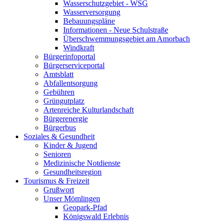
Wasserschutzgebiet - WSG
Wasserversorgung
Bebauungspläne
Informationen - Neue Schulstraße
Überschwemmungsgebiet am Amorbach
Windkraft
Bürgerinfoportal
Bürgerserviceportal
Amtsblatt
Abfallentsorgung
Gebühren
Grüngutplatz
Artenreiche Kulturlandschaft
Bürgerenergie
Bürgerbus
Soziales & Gesundheit
Kinder & Jugend
Senioren
Medizinische Notdienste
Gesundheitsregion
Tourismus & Freizeit
Grußwort
Unser Mömlingen
Geopark-Pfad
Königswald Erlebnis