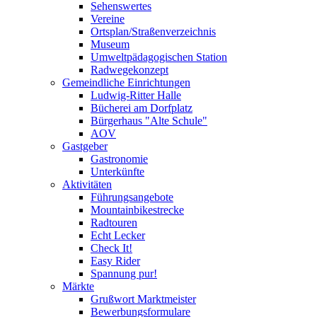
Sehenswertes
Vereine
Ortsplan/Straßenverzeichnis
Museum
Umweltpädagogischen Station
Radwegekonzept
Gemeindliche Einrichtungen
Ludwig-Ritter Halle
Bücherei am Dorfplatz
Bürgerhaus "Alte Schule"
AOV
Gastgeber
Gastronomie
Unterkünfte
Aktivitäten
Führungsangebote
Mountainbikestrecke
Radtouren
Echt Lecker
Check It!
Easy Rider
Spannung pur!
Märkte
Grußwort Marktmeister
Bewerbungsformulare