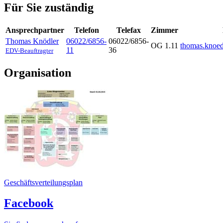
Für Sie zuständig
Ansprechpartner
Telefon
Telefax
Zimmer
Thomas
Knödler
06022/6856-
06022/6856-
OG 1.11
thomas.knoe
11
36
EDV-Beauftragter
Organisation
Geschäftsverteilungsplan
Facebook