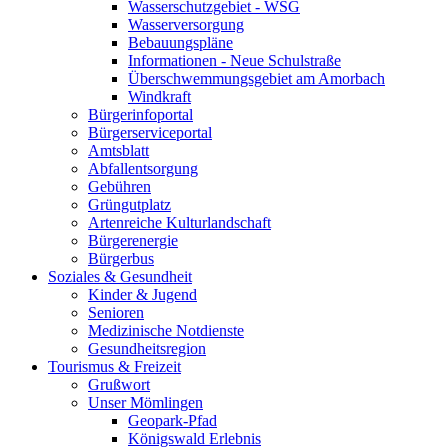
Wasserschutzgebiet - WSG
Wasserversorgung
Bebauungspläne
Informationen - Neue Schulstraße
Überschwemmungsgebiet am Amorbach
Windkraft
Bürgerinfoportal
Bürgerserviceportal
Amtsblatt
Abfallentsorgung
Gebühren
Grüngutplatz
Artenreiche Kulturlandschaft
Bürgerenergie
Bürgerbus
Soziales & Gesundheit
Kinder & Jugend
Senioren
Medizinische Notdienste
Gesundheitsregion
Tourismus & Freizeit
Grußwort
Unser Mömlingen
Geopark-Pfad
Königswald Erlebnis