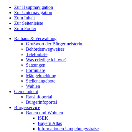
Zur Hauptnavigation
Zur Unternavigation
Zum Inhalt
Zur Seitenleiste
Zum Footer
Rathaus & Verwaltung
Grußwort der Bürgermeisterin
Behördenwegweiser
Telefonliste
Was erledige ich wo?
Satzungen
Formulare
Mängelmeldung
Stellenangebote
Wahlen
Gemeinderat
Ratsinfoportal
Bürgerinfoportal
Bürgerservice
Bauen und Wohnen
ISEK
Bayern Atlas
Informationen Umgehungsstraße