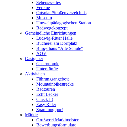
Sehenswertes
Vereine
Ortsplan/Straßenverzeichnis
Museum
Umweltpädagogischen Station
Radwegekonzept
Gemeindliche Einrichtungen
Ludwig-Ritter Halle
Bücherei am Dorfplatz
Bürgerhaus "Alte Schule"
AOV
Gastgeber
Gastronomie
Unterkünfte
Aktivitäten
Führungsangebote
Mountainbikestrecke
Radtouren
Echt Lecker
Check It!
Easy Rider
Spannung pur!
Märkte
Grußwort Marktmeister
Bewerbungsformulare