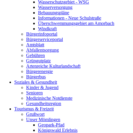
Wasserschutzgebiet - WSG
Wasserversorgung
Bebauungspläne
Informationen - Neue Schulstraße
Überschwemmungsgebiet am Amorbach
Windkraft
Bürgerinfoportal
Bürgerserviceportal
Amtsblatt
Abfallentsorgung
Gebühren
Grüngutplatz
Artenreiche Kulturlandschaft
Bürgerenergie
Bürgerbus
Soziales & Gesundheit
Kinder & Jugend
Senioren
Medizinische Notdienste
Gesundheitsregion
Tourismus & Freizeit
Grußwort
Unser Mömlingen
Geopark-Pfad
Königswald Erlebnis