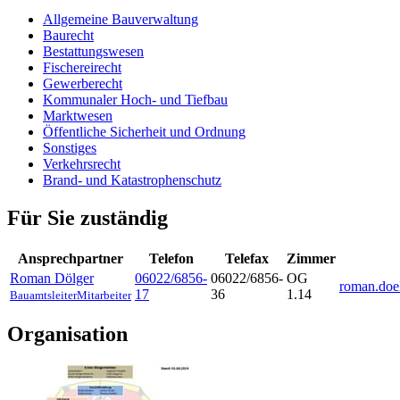
Allgemeine Bauverwaltung
Baurecht
Bestattungswesen
Fischereirecht
Gewerberecht
Kommunaler Hoch- und Tiefbau
Marktwesen
Öffentliche Sicherheit und Ordnung
Sonstiges
Verkehrsrecht
Brand- und Katastrophenschutz
Für Sie zuständig
Ansprechpartner
Telefon
Telefax
Zimmer
Roman
Dölger
06022/6856-
06022/6856-
OG
roman.doe
17
36
1.14
Bauamtsleiter
Mitarbeiter
Organisation