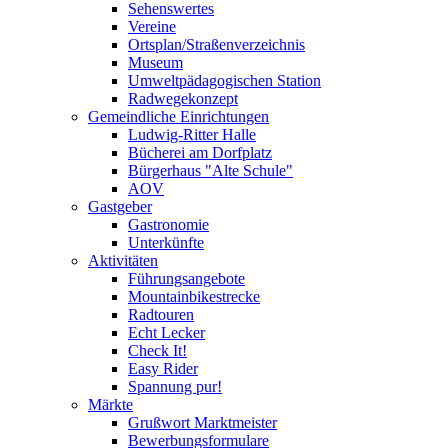
Sehenswertes
Vereine
Ortsplan/Straßenverzeichnis
Museum
Umweltpädagogischen Station
Radwegekonzept
Gemeindliche Einrichtungen
Ludwig-Ritter Halle
Bücherei am Dorfplatz
Bürgerhaus "Alte Schule"
AOV
Gastgeber
Gastronomie
Unterkünfte
Aktivitäten
Führungsangebote
Mountainbikestrecke
Radtouren
Echt Lecker
Check It!
Easy Rider
Spannung pur!
Märkte
Grußwort Marktmeister
Bewerbungsformulare