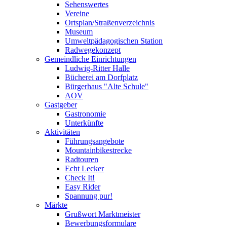
Sehenswertes
Vereine
Ortsplan/Straßenverzeichnis
Museum
Umweltpädagogischen Station
Radwegekonzept
Gemeindliche Einrichtungen
Ludwig-Ritter Halle
Bücherei am Dorfplatz
Bürgerhaus "Alte Schule"
AOV
Gastgeber
Gastronomie
Unterkünfte
Aktivitäten
Führungsangebote
Mountainbikestrecke
Radtouren
Echt Lecker
Check It!
Easy Rider
Spannung pur!
Märkte
Grußwort Marktmeister
Bewerbungsformulare