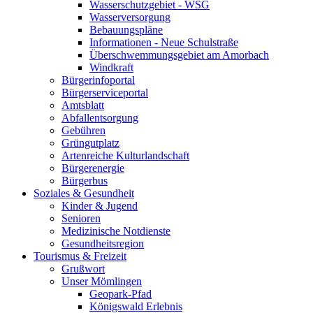
Wasserschutzgebiet - WSG
Wasserversorgung
Bebauungspläne
Informationen - Neue Schulstraße
Überschwemmungsgebiet am Amorbach
Windkraft
Bürgerinfoportal
Bürgerserviceportal
Amtsblatt
Abfallentsorgung
Gebühren
Grüngutplatz
Artenreiche Kulturlandschaft
Bürgerenergie
Bürgerbus
Soziales & Gesundheit
Kinder & Jugend
Senioren
Medizinische Notdienste
Gesundheitsregion
Tourismus & Freizeit
Grußwort
Unser Mömlingen
Geopark-Pfad
Königswald Erlebnis