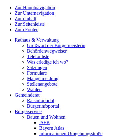
Zur Hauptnavigation
Zur Unternavigation
Zum Inhalt
Zur Seitenleiste
Zum Footer
Rathaus & Verwaltung
Grußwort der Bürgermeisterin
Behördenwegweiser
Telefonliste
Was erledige ich wo?
Satzungen
Formulare
Mängelmeldung
Stellenangebote
Wahlen
Gemeinderat
Ratsinfoportal
Bürgerinfoportal
Bürgerservice
Bauen und Wohnen
ISEK
Bayern Atlas
Informationen Umgehungsstraße