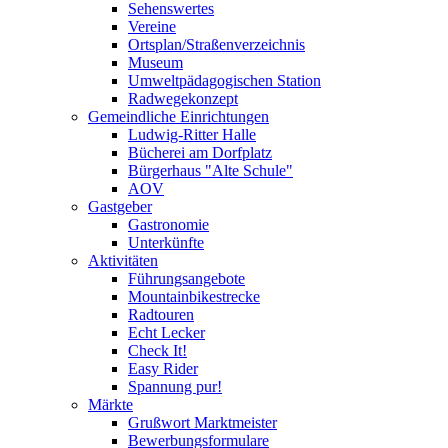
Sehenswertes
Vereine
Ortsplan/Straßenverzeichnis
Museum
Umweltpädagogischen Station
Radwegekonzept
Gemeindliche Einrichtungen
Ludwig-Ritter Halle
Bücherei am Dorfplatz
Bürgerhaus "Alte Schule"
AOV
Gastgeber
Gastronomie
Unterkünfte
Aktivitäten
Führungsangebote
Mountainbikestrecke
Radtouren
Echt Lecker
Check It!
Easy Rider
Spannung pur!
Märkte
Grußwort Marktmeister
Bewerbungsformulare