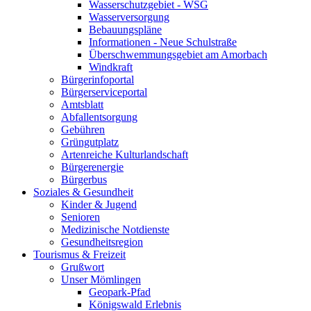
Wasserschutzgebiet - WSG
Wasserversorgung
Bebauungspläne
Informationen - Neue Schulstraße
Überschwemmungsgebiet am Amorbach
Windkraft
Bürgerinfoportal
Bürgerserviceportal
Amtsblatt
Abfallentsorgung
Gebühren
Grüngutplatz
Artenreiche Kulturlandschaft
Bürgerenergie
Bürgerbus
Soziales & Gesundheit
Kinder & Jugend
Senioren
Medizinische Notdienste
Gesundheitsregion
Tourismus & Freizeit
Grußwort
Unser Mömlingen
Geopark-Pfad
Königswald Erlebnis