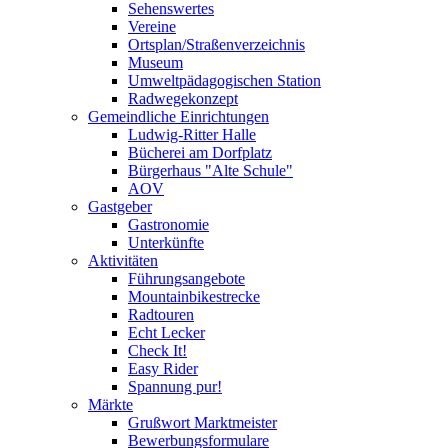
Sehenswertes
Vereine
Ortsplan/Straßenverzeichnis
Museum
Umweltpädagogischen Station
Radwegekonzept
Gemeindliche Einrichtungen
Ludwig-Ritter Halle
Bücherei am Dorfplatz
Bürgerhaus "Alte Schule"
AOV
Gastgeber
Gastronomie
Unterkünfte
Aktivitäten
Führungsangebote
Mountainbikestrecke
Radtouren
Echt Lecker
Check It!
Easy Rider
Spannung pur!
Märkte
Grußwort Marktmeister
Bewerbungsformulare