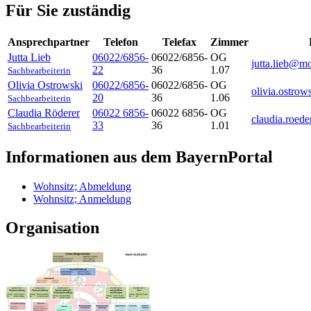
Für Sie zuständig
Ansprechpartner
Telefon
Telefax
Zimmer
Jutta
Lieb
06022/6856-
06022/6856-
OG
jutta.lieb@m
22
36
1.07
Sachbearbeiterin
Olivia
Ostrowski
06022/6856-
06022/6856-
OG
olivia.ostro
20
36
1.06
Sachbearbeiterin
Claudia
Röderer
06022 6856-
06022 6856-
OG
claudia.roed
33
36
1.01
Sachbearbeiterin
Informationen aus dem BayernPortal
Wohnsitz; Abmeldung
Wohnsitz; Anmeldung
Organisation