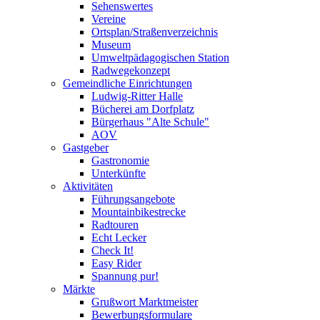
Sehenswertes
Vereine
Ortsplan/Straßenverzeichnis
Museum
Umweltpädagogischen Station
Radwegekonzept
Gemeindliche Einrichtungen
Ludwig-Ritter Halle
Bücherei am Dorfplatz
Bürgerhaus "Alte Schule"
AOV
Gastgeber
Gastronomie
Unterkünfte
Aktivitäten
Führungsangebote
Mountainbikestrecke
Radtouren
Echt Lecker
Check It!
Easy Rider
Spannung pur!
Märkte
Grußwort Marktmeister
Bewerbungsformulare