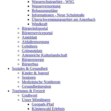
Wasserschutzgebiet - WSG
Wasserversorgung
Bebauungspläne
Informationen - Neue Schulstraße
Überschwemmungsgebiet am Amorbach
Windkraft
Bürgerinfoportal
Bürgerserviceportal
Amtsblatt
Abfallentsorgung
Gebühren
Grüngutplatz
Artenreiche Kulturlandschaft
Bürgerenergie
Bürgerbus
Soziales & Gesundheit
Kinder & Jugend
Senioren
Medizinische Notdienste
Gesundheitsregion
Tourismus & Freizeit
Grußwort
Unser Mömlingen
Geopark-Pfad
Königswald Erlebnis