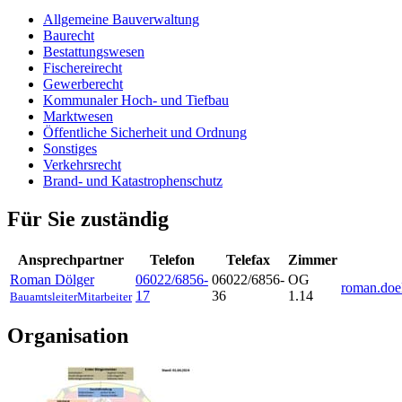
Allgemeine Bauverwaltung
Baurecht
Bestattungswesen
Fischereirecht
Gewerberecht
Kommunaler Hoch- und Tiefbau
Marktwesen
Öffentliche Sicherheit und Ordnung
Sonstiges
Verkehrsrecht
Brand- und Katastrophenschutz
Für Sie zuständig
Ansprechpartner
Telefon
Telefax
Zimmer
Roman
Dölger
06022/6856-
06022/6856-
OG
roman.doe
17
36
1.14
Bauamtsleiter
Mitarbeiter
Organisation