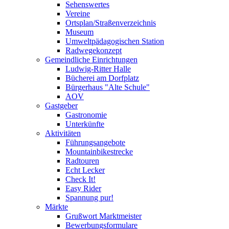
Sehenswertes
Vereine
Ortsplan/Straßenverzeichnis
Museum
Umweltpädagogischen Station
Radwegekonzept
Gemeindliche Einrichtungen
Ludwig-Ritter Halle
Bücherei am Dorfplatz
Bürgerhaus "Alte Schule"
AOV
Gastgeber
Gastronomie
Unterkünfte
Aktivitäten
Führungsangebote
Mountainbikestrecke
Radtouren
Echt Lecker
Check It!
Easy Rider
Spannung pur!
Märkte
Grußwort Marktmeister
Bewerbungsformulare