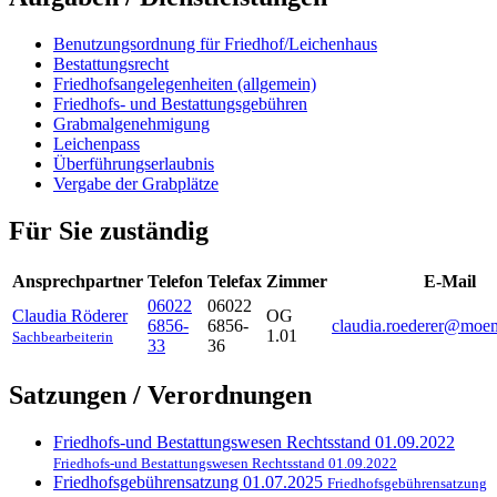
Benutzungsordnung für Friedhof/Leichenhaus
Bestattungsrecht
Friedhofsangelegenheiten (allgemein)
Friedhofs- und Bestattungsgebühren
Grabmalgenehmigung
Leichenpass
Überführungserlaubnis
Vergabe der Grabplätze
Für Sie zuständig
Ansprechpartner
Telefon
Telefax
Zimmer
E-Mail
06022
06022
Claudia
Röderer
OG
6856-
6856-
claudia.roederer@moe
1.01
Sachbearbeiterin
33
36
Satzungen / Verordnungen
Friedhofs-und Bestattungswesen Rechtsstand 01.09.2022
Friedhofs-und Bestattungswesen Rechtsstand 01.09.2022
Friedhofsgebührensatzung 01.07.2025
Friedhofsgebührensatzung