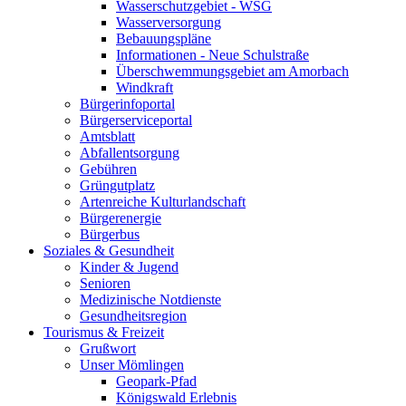
Wasserschutzgebiet - WSG
Wasserversorgung
Bebauungspläne
Informationen - Neue Schulstraße
Überschwemmungsgebiet am Amorbach
Windkraft
Bürgerinfoportal
Bürgerserviceportal
Amtsblatt
Abfallentsorgung
Gebühren
Grüngutplatz
Artenreiche Kulturlandschaft
Bürgerenergie
Bürgerbus
Soziales & Gesundheit
Kinder & Jugend
Senioren
Medizinische Notdienste
Gesundheitsregion
Tourismus & Freizeit
Grußwort
Unser Mömlingen
Geopark-Pfad
Königswald Erlebnis