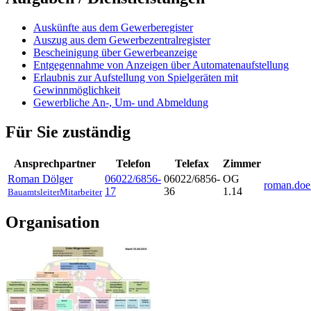
Auskünfte aus dem Gewerberegister
Auszug aus dem Gewerbezentralregister
Bescheinigung über Gewerbeanzeige
Entgegennahme von Anzeigen über Automatenaufstellung
Erlaubnis zur Aufstellung von Spielgeräten mit
Gewinnmöglichkeit
Gewerbliche An-, Um- und Abmeldung
Für Sie zuständig
Ansprechpartner
Telefon
Telefax
Zimmer
Roman
Dölger
06022/6856-
06022/6856-
OG
roman.doe
17
36
1.14
Bauamtsleiter
Mitarbeiter
Organisation