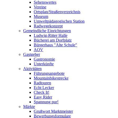
Sehenswertes
Vereine
Ortsplan/Straßenverzeichnis
Museum
Umweltpädagogischen Station
Radwegekonzept
Gemeindliche Einrichtungen
Ludwig-Ritter Halle
Bücherei am Dorfplatz
Bürgerhaus "Alte Schule"
AOV
Gastgeber
Gastronomie
Unterkünfte
Aktivitäten
Führungsangebote
Mountainbikestrecke
Radtouren
Echt Lecker
Check It!
Easy Rider
Spannung pur!
Märkte
Grußwort Marktmeister
Bewerbungsformulare