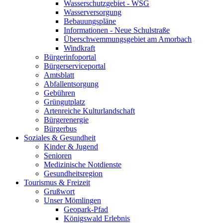
Wasserschutzgebiet - WSG
Wasserversorgung
Bebauungspläne
Informationen - Neue Schulstraße
Überschwemmungsgebiet am Amorbach
Windkraft
Bürgerinfoportal
Bürgerserviceportal
Amtsblatt
Abfallentsorgung
Gebühren
Grüngutplatz
Artenreiche Kulturlandschaft
Bürgerenergie
Bürgerbus
Soziales & Gesundheit
Kinder & Jugend
Senioren
Medizinische Notdienste
Gesundheitsregion
Tourismus & Freizeit
Grußwort
Unser Mömlingen
Geopark-Pfad
Königswald Erlebnis