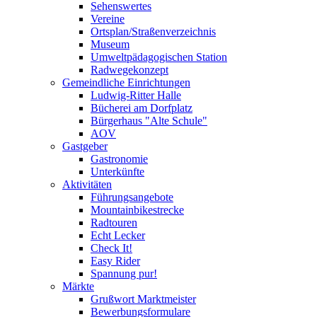
Sehenswertes
Vereine
Ortsplan/Straßenverzeichnis
Museum
Umweltpädagogischen Station
Radwegekonzept
Gemeindliche Einrichtungen
Ludwig-Ritter Halle
Bücherei am Dorfplatz
Bürgerhaus "Alte Schule"
AOV
Gastgeber
Gastronomie
Unterkünfte
Aktivitäten
Führungsangebote
Mountainbikestrecke
Radtouren
Echt Lecker
Check It!
Easy Rider
Spannung pur!
Märkte
Grußwort Marktmeister
Bewerbungsformulare