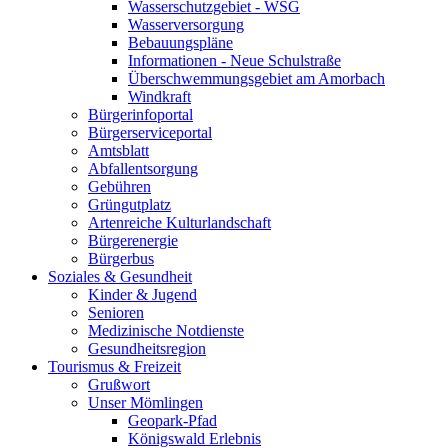
Wasserschutzgebiet - WSG
Wasserversorgung
Bebauungspläne
Informationen - Neue Schulstraße
Überschwemmungsgebiet am Amorbach
Windkraft
Bürgerinfoportal
Bürgerserviceportal
Amtsblatt
Abfallentsorgung
Gebühren
Grüngutplatz
Artenreiche Kulturlandschaft
Bürgerenergie
Bürgerbus
Soziales & Gesundheit
Kinder & Jugend
Senioren
Medizinische Notdienste
Gesundheitsregion
Tourismus & Freizeit
Grußwort
Unser Mömlingen
Geopark-Pfad
Königswald Erlebnis