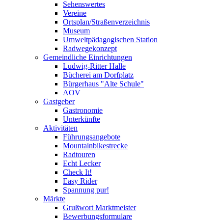
Sehenswertes
Vereine
Ortsplan/Straßenverzeichnis
Museum
Umweltpädagogischen Station
Radwegekonzept
Gemeindliche Einrichtungen
Ludwig-Ritter Halle
Bücherei am Dorfplatz
Bürgerhaus "Alte Schule"
AOV
Gastgeber
Gastronomie
Unterkünfte
Aktivitäten
Führungsangebote
Mountainbikestrecke
Radtouren
Echt Lecker
Check It!
Easy Rider
Spannung pur!
Märkte
Grußwort Marktmeister
Bewerbungsformulare