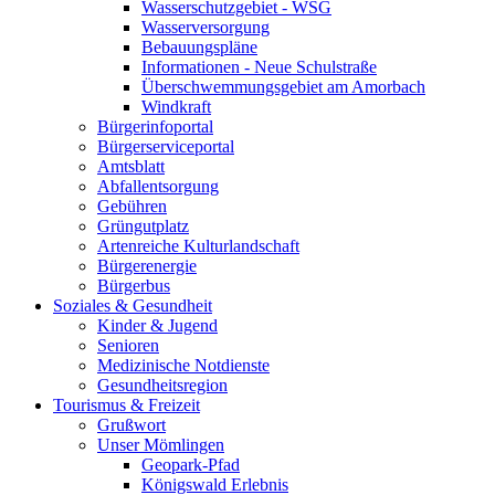
Wasserschutzgebiet - WSG
Wasserversorgung
Bebauungspläne
Informationen - Neue Schulstraße
Überschwemmungsgebiet am Amorbach
Windkraft
Bürgerinfoportal
Bürgerserviceportal
Amtsblatt
Abfallentsorgung
Gebühren
Grüngutplatz
Artenreiche Kulturlandschaft
Bürgerenergie
Bürgerbus
Soziales & Gesundheit
Kinder & Jugend
Senioren
Medizinische Notdienste
Gesundheitsregion
Tourismus & Freizeit
Grußwort
Unser Mömlingen
Geopark-Pfad
Königswald Erlebnis