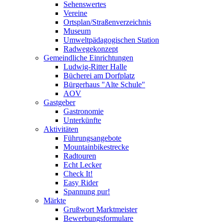
Sehenswertes
Vereine
Ortsplan/Straßenverzeichnis
Museum
Umweltpädagogischen Station
Radwegekonzept
Gemeindliche Einrichtungen
Ludwig-Ritter Halle
Bücherei am Dorfplatz
Bürgerhaus "Alte Schule"
AOV
Gastgeber
Gastronomie
Unterkünfte
Aktivitäten
Führungsangebote
Mountainbikestrecke
Radtouren
Echt Lecker
Check It!
Easy Rider
Spannung pur!
Märkte
Grußwort Marktmeister
Bewerbungsformulare