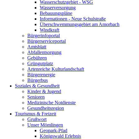
Wasserschutzgebiet - WSG
Wasserversorgung
Bebauungspläne
Informationen - Neue Schulstraße
Überschwemmungsgebiet am Amorbach
Windkraft
Bürgerinfoportal
Bürgerserviceportal
Amtsblatt
Abfallentsorgung
Gebühren
Grüngutplatz
Artenreiche Kulturlandschaft
Bürgerenergie
Bürgerbus
Soziales & Gesundheit
Kinder & Jugend
Senioren
Medizinische Notdienste
Gesundheitsregion
Tourismus & Freizeit
Grußwort
Unser Mömlingen
Geopark-Pfad
Königswald Erlebnis