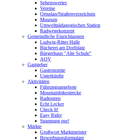
Sehenswertes
Vereine
Ortsplan/Straßenverzeichnis
Museum
Umweltpädagogischen Station
Radwegekonzept
Gemeindliche Einrichtungen
Ludwig-Ritter Halle
Bücherei am Dorfplatz
Bürgerhaus "Alte Schule"
AOV
Gastgeber
Gastronomie
Unterkünfte
Aktivitäten
Führungsangebote
Mountainbikestrecke
Radtouren
Echt Lecker
Check It!
Easy Rider
Spannung pur!
Märkte
Grußwort Marktmeister
Bewerbungsformulare