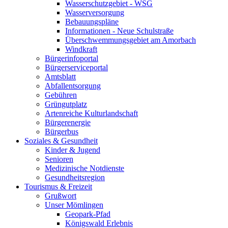
Wasserschutzgebiet - WSG
Wasserversorgung
Bebauungspläne
Informationen - Neue Schulstraße
Überschwemmungsgebiet am Amorbach
Windkraft
Bürgerinfoportal
Bürgerserviceportal
Amtsblatt
Abfallentsorgung
Gebühren
Grüngutplatz
Artenreiche Kulturlandschaft
Bürgerenergie
Bürgerbus
Soziales & Gesundheit
Kinder & Jugend
Senioren
Medizinische Notdienste
Gesundheitsregion
Tourismus & Freizeit
Grußwort
Unser Mömlingen
Geopark-Pfad
Königswald Erlebnis