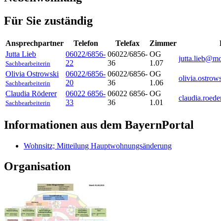
Für Sie zuständig
Ansprechpartner
Telefon
Telefax
Zimmer
Jutta
Lieb
06022/6856-
06022/6856-
OG
jutta.lieb@m
22
36
1.07
Sachbearbeiterin
Olivia
Ostrowski
06022/6856-
06022/6856-
OG
olivia.ostro
20
36
1.06
Sachbearbeiterin
Claudia
Röderer
06022 6856-
06022 6856-
OG
claudia.roed
33
36
1.01
Sachbearbeiterin
Informationen aus dem BayernPortal
Wohnsitz; Mitteilung Hauptwohnungsänderung
Organisation