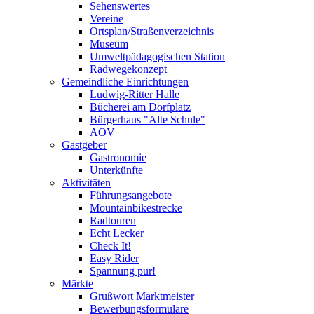
Sehenswertes
Vereine
Ortsplan/Straßenverzeichnis
Museum
Umweltpädagogischen Station
Radwegekonzept
Gemeindliche Einrichtungen
Ludwig-Ritter Halle
Bücherei am Dorfplatz
Bürgerhaus "Alte Schule"
AOV
Gastgeber
Gastronomie
Unterkünfte
Aktivitäten
Führungsangebote
Mountainbikestrecke
Radtouren
Echt Lecker
Check It!
Easy Rider
Spannung pur!
Märkte
Grußwort Marktmeister
Bewerbungsformulare