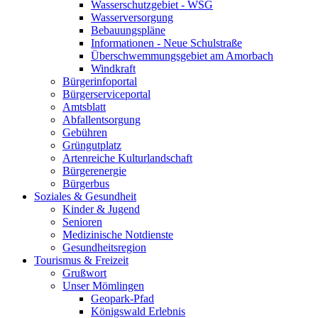
Wasserschutzgebiet - WSG
Wasserversorgung
Bebauungspläne
Informationen - Neue Schulstraße
Überschwemmungsgebiet am Amorbach
Windkraft
Bürgerinfoportal
Bürgerserviceportal
Amtsblatt
Abfallentsorgung
Gebühren
Grüngutplatz
Artenreiche Kulturlandschaft
Bürgerenergie
Bürgerbus
Soziales & Gesundheit
Kinder & Jugend
Senioren
Medizinische Notdienste
Gesundheitsregion
Tourismus & Freizeit
Grußwort
Unser Mömlingen
Geopark-Pfad
Königswald Erlebnis