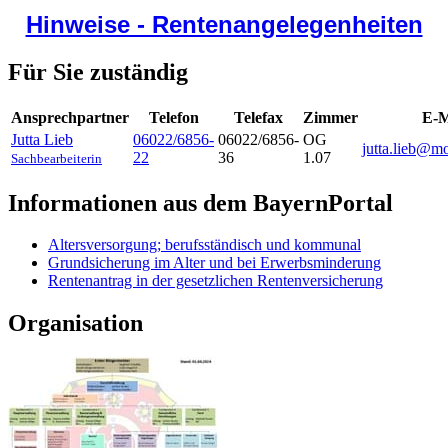
Hinweise - Rentenangelegenheiten
Für Sie zuständig
Ansprechpartner
Telefon
Telefax
Zimmer
E-M
Jutta
Lieb
06022/6856-
06022/6856-
OG
jutta.lieb@m
22
36
1.07
Sachbearbeiterin
Informationen aus dem BayernPortal
Altersversorgung; berufsständisch und kommunal
Grundsicherung im Alter und bei Erwerbsminderung
Rentenantrag in der gesetzlichen Rentenversicherung
Organisation