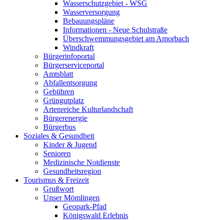
Wasserschutzgebiet - WSG
Wasserversorgung
Bebauungspläne
Informationen - Neue Schulstraße
Überschwemmungsgebiet am Amorbach
Windkraft
Bürgerinfoportal
Bürgerserviceportal
Amtsblatt
Abfallentsorgung
Gebühren
Grüngutplatz
Artenreiche Kulturlandschaft
Bürgerenergie
Bürgerbus
Soziales & Gesundheit
Kinder & Jugend
Senioren
Medizinische Notdienste
Gesundheitsregion
Tourismus & Freizeit
Grußwort
Unser Mömlingen
Geopark-Pfad
Königswald Erlebnis