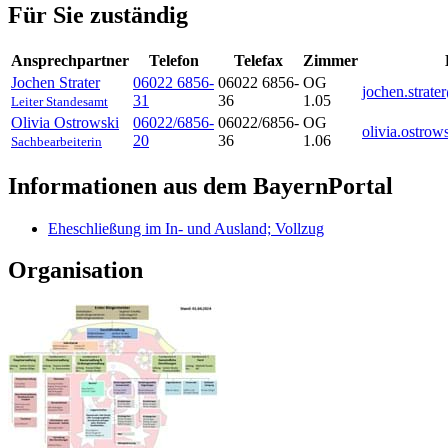
Für Sie zuständig
Ansprechpartner
Telefon
Telefax
Zimmer
Jochen
Strater
06022 6856-
06022 6856-
OG
jochen.strat
31
36
1.05
Leiter Standesamt
Olivia
Ostrowski
06022/6856-
06022/6856-
OG
olivia.ostro
20
36
1.06
Sachbearbeiterin
Informationen aus dem BayernPortal
Eheschließung im In- und Ausland; Vollzug
Organisation