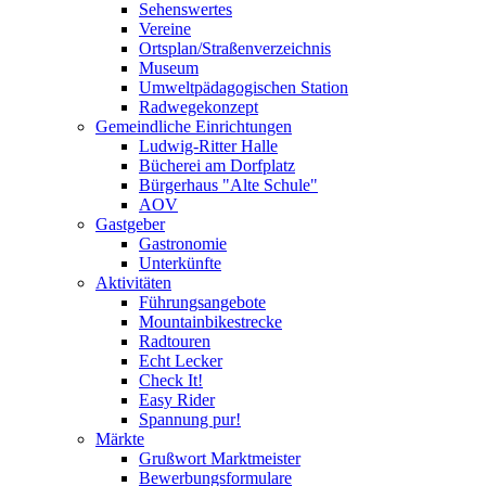
Sehenswertes
Vereine
Ortsplan/Straßenverzeichnis
Museum
Umweltpädagogischen Station
Radwegekonzept
Gemeindliche Einrichtungen
Ludwig-Ritter Halle
Bücherei am Dorfplatz
Bürgerhaus "Alte Schule"
AOV
Gastgeber
Gastronomie
Unterkünfte
Aktivitäten
Führungsangebote
Mountainbikestrecke
Radtouren
Echt Lecker
Check It!
Easy Rider
Spannung pur!
Märkte
Grußwort Marktmeister
Bewerbungsformulare