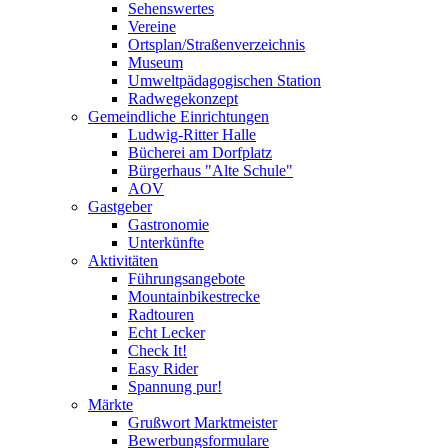
Sehenswertes
Vereine
Ortsplan/Straßenverzeichnis
Museum
Umweltpädagogischen Station
Radwegekonzept
Gemeindliche Einrichtungen
Ludwig-Ritter Halle
Bücherei am Dorfplatz
Bürgerhaus "Alte Schule"
AOV
Gastgeber
Gastronomie
Unterkünfte
Aktivitäten
Führungsangebote
Mountainbikestrecke
Radtouren
Echt Lecker
Check It!
Easy Rider
Spannung pur!
Märkte
Grußwort Marktmeister
Bewerbungsformulare