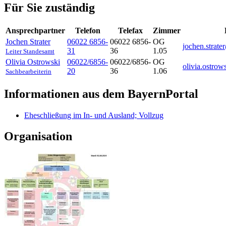
Für Sie zuständig
Ansprechpartner
Telefon
Telefax
Zimmer
Jochen
Strater
06022 6856-
06022 6856-
OG
jochen.strat
31
36
1.05
Leiter Standesamt
Olivia
Ostrowski
06022/6856-
06022/6856-
OG
olivia.ostro
20
36
1.06
Sachbearbeiterin
Informationen aus dem BayernPortal
Eheschließung im In- und Ausland; Vollzug
Organisation