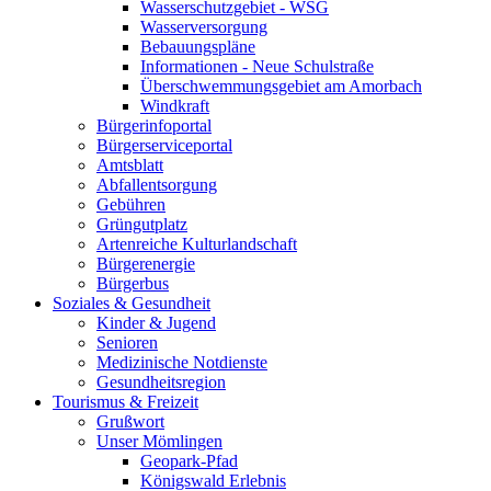
Wasserschutzgebiet - WSG
Wasserversorgung
Bebauungspläne
Informationen - Neue Schulstraße
Überschwemmungsgebiet am Amorbach
Windkraft
Bürgerinfoportal
Bürgerserviceportal
Amtsblatt
Abfallentsorgung
Gebühren
Grüngutplatz
Artenreiche Kulturlandschaft
Bürgerenergie
Bürgerbus
Soziales & Gesundheit
Kinder & Jugend
Senioren
Medizinische Notdienste
Gesundheitsregion
Tourismus & Freizeit
Grußwort
Unser Mömlingen
Geopark-Pfad
Königswald Erlebnis