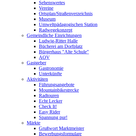
Sehenswertes
Vereine
Ortsplan/Straßenverzeichnis
Museum
Umweltpädagogischen Station
Radwegekonzept
Gemeindliche Einrichtungen
Ludwig-Ritter Halle
Bücherei am Dorfplatz
Bürgerhaus "Alte Schule"
AOV
Gastgeber
Gastronomie
Unterkünfte
Aktivitäten
Führungsangebote
Mountainbikestrecke
Radtouren
Echt Lecker
Check It!
Easy Rider
Spannung pur!
Märkte
Grußwort Marktmeister
Bewerbungsformulare