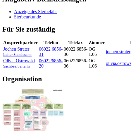
Anzeige des Sterbefalls
Sterbeurkunde
Für Sie zuständig
Ansprechpartner
Telefon
Telefax
Zimmer
Jochen
Strater
06022 6856-
06022 6856-
OG
jochen.strat
31
36
1.05
Leiter Standesamt
Olivia
Ostrowski
06022/6856-
06022/6856-
OG
olivia.ostro
20
36
1.06
Sachbearbeiterin
Organisation