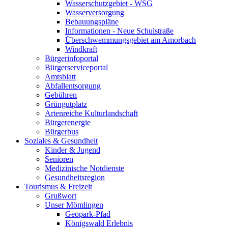
Wasserschutzgebiet - WSG
Wasserversorgung
Bebauungspläne
Informationen - Neue Schulstraße
Überschwemmungsgebiet am Amorbach
Windkraft
Bürgerinfoportal
Bürgerserviceportal
Amtsblatt
Abfallentsorgung
Gebühren
Grüngutplatz
Artenreiche Kulturlandschaft
Bürgerenergie
Bürgerbus
Soziales & Gesundheit
Kinder & Jugend
Senioren
Medizinische Notdienste
Gesundheitsregion
Tourismus & Freizeit
Grußwort
Unser Mömlingen
Geopark-Pfad
Königswald Erlebnis