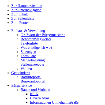
Zur Hauptnavigation
Zur Unternavigation
Zum Inhalt
Zur Seitenleiste
Zum Footer
Rathaus & Verwaltung
Grußwort der Bürgermeisterin
Behördenwegweiser
Telefonliste
Was erledige ich wo?
Satzungen
Formulare
Mängelmeldung
Stellenangebote
Wahlen
Gemeinderat
Ratsinfoportal
Bürgerinfoportal
Bürgerservice
Bauen und Wohnen
ISEK
Bayern Atlas
Informationen Umgehungsstraße