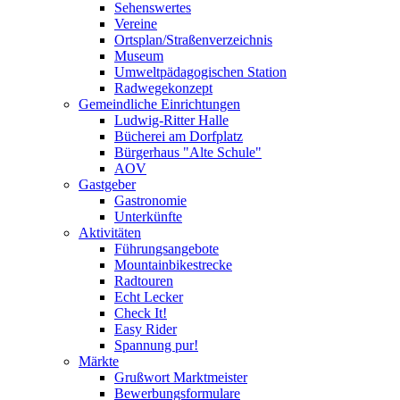
Sehenswertes
Vereine
Ortsplan/Straßenverzeichnis
Museum
Umweltpädagogischen Station
Radwegekonzept
Gemeindliche Einrichtungen
Ludwig-Ritter Halle
Bücherei am Dorfplatz
Bürgerhaus "Alte Schule"
AOV
Gastgeber
Gastronomie
Unterkünfte
Aktivitäten
Führungsangebote
Mountainbikestrecke
Radtouren
Echt Lecker
Check It!
Easy Rider
Spannung pur!
Märkte
Grußwort Marktmeister
Bewerbungsformulare