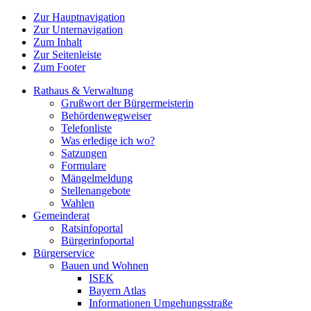
Zur Hauptnavigation
Zur Unternavigation
Zum Inhalt
Zur Seitenleiste
Zum Footer
Rathaus & Verwaltung
Grußwort der Bürgermeisterin
Behördenwegweiser
Telefonliste
Was erledige ich wo?
Satzungen
Formulare
Mängelmeldung
Stellenangebote
Wahlen
Gemeinderat
Ratsinfoportal
Bürgerinfoportal
Bürgerservice
Bauen und Wohnen
ISEK
Bayern Atlas
Informationen Umgehungsstraße