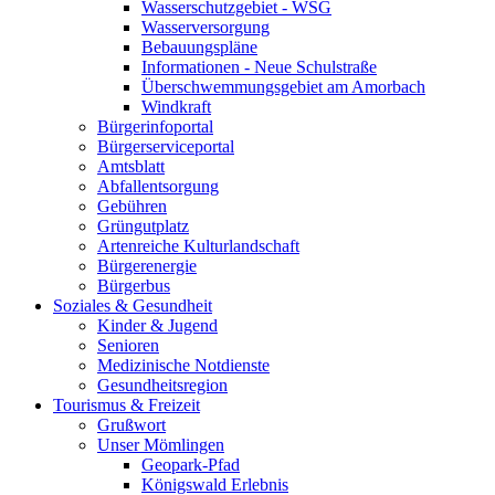
Wasserschutzgebiet - WSG
Wasserversorgung
Bebauungspläne
Informationen - Neue Schulstraße
Überschwemmungsgebiet am Amorbach
Windkraft
Bürgerinfoportal
Bürgerserviceportal
Amtsblatt
Abfallentsorgung
Gebühren
Grüngutplatz
Artenreiche Kulturlandschaft
Bürgerenergie
Bürgerbus
Soziales & Gesundheit
Kinder & Jugend
Senioren
Medizinische Notdienste
Gesundheitsregion
Tourismus & Freizeit
Grußwort
Unser Mömlingen
Geopark-Pfad
Königswald Erlebnis