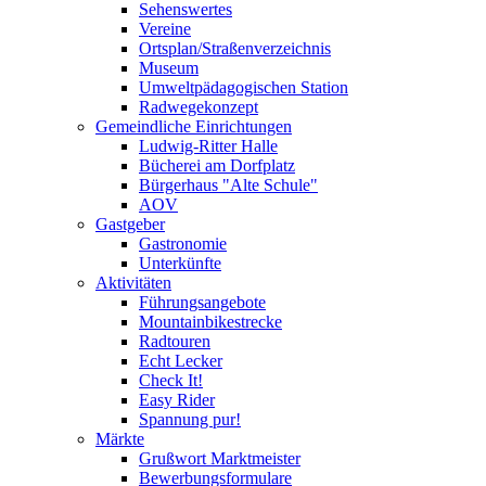
Sehenswertes
Vereine
Ortsplan/Straßenverzeichnis
Museum
Umweltpädagogischen Station
Radwegekonzept
Gemeindliche Einrichtungen
Ludwig-Ritter Halle
Bücherei am Dorfplatz
Bürgerhaus "Alte Schule"
AOV
Gastgeber
Gastronomie
Unterkünfte
Aktivitäten
Führungsangebote
Mountainbikestrecke
Radtouren
Echt Lecker
Check It!
Easy Rider
Spannung pur!
Märkte
Grußwort Marktmeister
Bewerbungsformulare