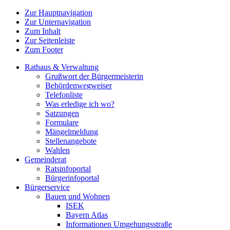
Zur Hauptnavigation
Zur Unternavigation
Zum Inhalt
Zur Seitenleiste
Zum Footer
Rathaus & Verwaltung
Grußwort der Bürgermeisterin
Behördenwegweiser
Telefonliste
Was erledige ich wo?
Satzungen
Formulare
Mängelmeldung
Stellenangebote
Wahlen
Gemeinderat
Ratsinfoportal
Bürgerinfoportal
Bürgerservice
Bauen und Wohnen
ISEK
Bayern Atlas
Informationen Umgehungsstraße