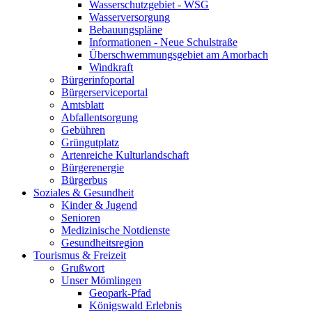
Wasserschutzgebiet - WSG
Wasserversorgung
Bebauungspläne
Informationen - Neue Schulstraße
Überschwemmungsgebiet am Amorbach
Windkraft
Bürgerinfoportal
Bürgerserviceportal
Amtsblatt
Abfallentsorgung
Gebühren
Grüngutplatz
Artenreiche Kulturlandschaft
Bürgerenergie
Bürgerbus
Soziales & Gesundheit
Kinder & Jugend
Senioren
Medizinische Notdienste
Gesundheitsregion
Tourismus & Freizeit
Grußwort
Unser Mömlingen
Geopark-Pfad
Königswald Erlebnis