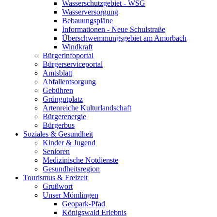
Wasserschutzgebiet - WSG
Wasserversorgung
Bebauungspläne
Informationen - Neue Schulstraße
Überschwemmungsgebiet am Amorbach
Windkraft
Bürgerinfoportal
Bürgerserviceportal
Amtsblatt
Abfallentsorgung
Gebühren
Grüngutplatz
Artenreiche Kulturlandschaft
Bürgerenergie
Bürgerbus
Soziales & Gesundheit
Kinder & Jugend
Senioren
Medizinische Notdienste
Gesundheitsregion
Tourismus & Freizeit
Grußwort
Unser Mömlingen
Geopark-Pfad
Königswald Erlebnis