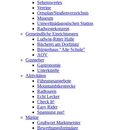
Sehenswertes
Vereine
Ortsplan/Straßenverzeichnis
Museum
Umweltpädagogischen Station
Radwegekonzept
Gemeindliche Einrichtungen
Ludwig-Ritter Halle
Bücherei am Dorfplatz
Bürgerhaus "Alte Schule"
AOV
Gastgeber
Gastronomie
Unterkünfte
Aktivitäten
Führungsangebote
Mountainbikestrecke
Radtouren
Echt Lecker
Check It!
Easy Rider
Spannung pur!
Märkte
Grußwort Marktmeister
Bewerbungsformulare