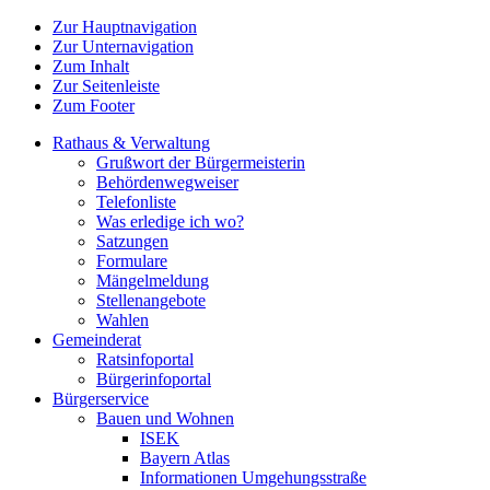
Zur Hauptnavigation
Zur Unternavigation
Zum Inhalt
Zur Seitenleiste
Zum Footer
Rathaus & Verwaltung
Grußwort der Bürgermeisterin
Behördenwegweiser
Telefonliste
Was erledige ich wo?
Satzungen
Formulare
Mängelmeldung
Stellenangebote
Wahlen
Gemeinderat
Ratsinfoportal
Bürgerinfoportal
Bürgerservice
Bauen und Wohnen
ISEK
Bayern Atlas
Informationen Umgehungsstraße