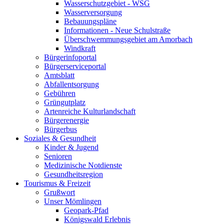
Wasserschutzgebiet - WSG
Wasserversorgung
Bebauungspläne
Informationen - Neue Schulstraße
Überschwemmungsgebiet am Amorbach
Windkraft
Bürgerinfoportal
Bürgerserviceportal
Amtsblatt
Abfallentsorgung
Gebühren
Grüngutplatz
Artenreiche Kulturlandschaft
Bürgerenergie
Bürgerbus
Soziales & Gesundheit
Kinder & Jugend
Senioren
Medizinische Notdienste
Gesundheitsregion
Tourismus & Freizeit
Grußwort
Unser Mömlingen
Geopark-Pfad
Königswald Erlebnis