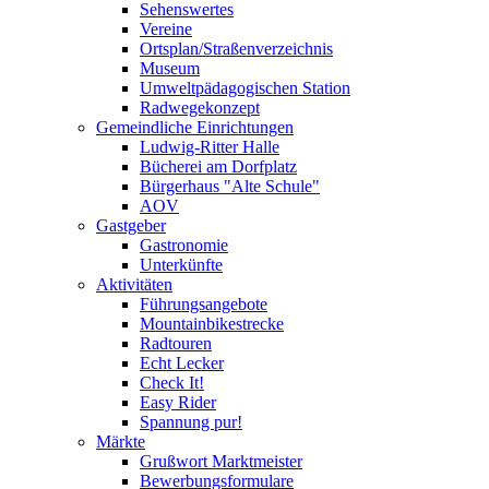
Sehenswertes
Vereine
Ortsplan/Straßenverzeichnis
Museum
Umweltpädagogischen Station
Radwegekonzept
Gemeindliche Einrichtungen
Ludwig-Ritter Halle
Bücherei am Dorfplatz
Bürgerhaus "Alte Schule"
AOV
Gastgeber
Gastronomie
Unterkünfte
Aktivitäten
Führungsangebote
Mountainbikestrecke
Radtouren
Echt Lecker
Check It!
Easy Rider
Spannung pur!
Märkte
Grußwort Marktmeister
Bewerbungsformulare