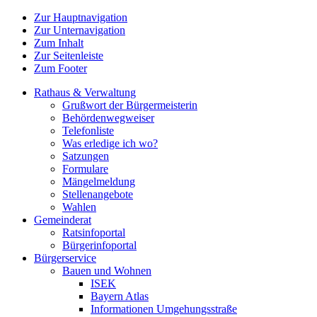
Zur Hauptnavigation
Zur Unternavigation
Zum Inhalt
Zur Seitenleiste
Zum Footer
Rathaus & Verwaltung
Grußwort der Bürgermeisterin
Behördenwegweiser
Telefonliste
Was erledige ich wo?
Satzungen
Formulare
Mängelmeldung
Stellenangebote
Wahlen
Gemeinderat
Ratsinfoportal
Bürgerinfoportal
Bürgerservice
Bauen und Wohnen
ISEK
Bayern Atlas
Informationen Umgehungsstraße