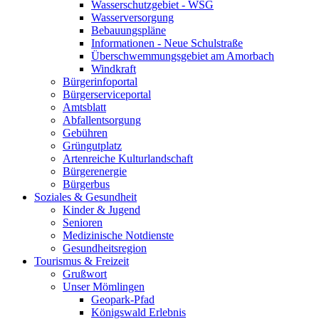
Wasserschutzgebiet - WSG
Wasserversorgung
Bebauungspläne
Informationen - Neue Schulstraße
Überschwemmungsgebiet am Amorbach
Windkraft
Bürgerinfoportal
Bürgerserviceportal
Amtsblatt
Abfallentsorgung
Gebühren
Grüngutplatz
Artenreiche Kulturlandschaft
Bürgerenergie
Bürgerbus
Soziales & Gesundheit
Kinder & Jugend
Senioren
Medizinische Notdienste
Gesundheitsregion
Tourismus & Freizeit
Grußwort
Unser Mömlingen
Geopark-Pfad
Königswald Erlebnis