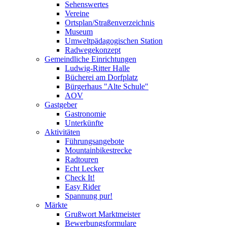
Sehenswertes
Vereine
Ortsplan/Straßenverzeichnis
Museum
Umweltpädagogischen Station
Radwegekonzept
Gemeindliche Einrichtungen
Ludwig-Ritter Halle
Bücherei am Dorfplatz
Bürgerhaus "Alte Schule"
AOV
Gastgeber
Gastronomie
Unterkünfte
Aktivitäten
Führungsangebote
Mountainbikestrecke
Radtouren
Echt Lecker
Check It!
Easy Rider
Spannung pur!
Märkte
Grußwort Marktmeister
Bewerbungsformulare