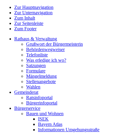
Zur Hauptnavigation
Zur Unternavigation
Zum Inhalt
Zur Seitenleiste
Zum Footer
Rathaus & Verwaltung
Grußwort der Bürgermeisterin
Behördenwegweiser
Telefonliste
Was erledige ich wo?
Satzungen
Formulare
Mängelmeldung
Stellenangebote
Wahlen
Gemeinderat
Ratsinfoportal
Bürgerinfoportal
Bürgerservice
Bauen und Wohnen
ISEK
Bayern Atlas
Informationen Umgehungsstraße