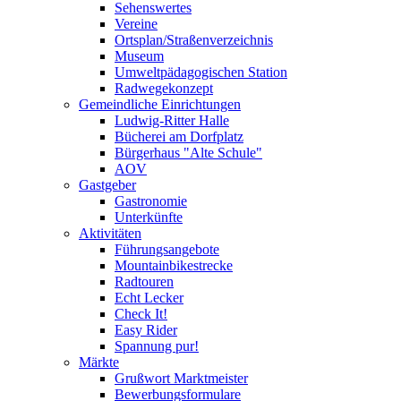
Sehenswertes
Vereine
Ortsplan/Straßenverzeichnis
Museum
Umweltpädagogischen Station
Radwegekonzept
Gemeindliche Einrichtungen
Ludwig-Ritter Halle
Bücherei am Dorfplatz
Bürgerhaus "Alte Schule"
AOV
Gastgeber
Gastronomie
Unterkünfte
Aktivitäten
Führungsangebote
Mountainbikestrecke
Radtouren
Echt Lecker
Check It!
Easy Rider
Spannung pur!
Märkte
Grußwort Marktmeister
Bewerbungsformulare