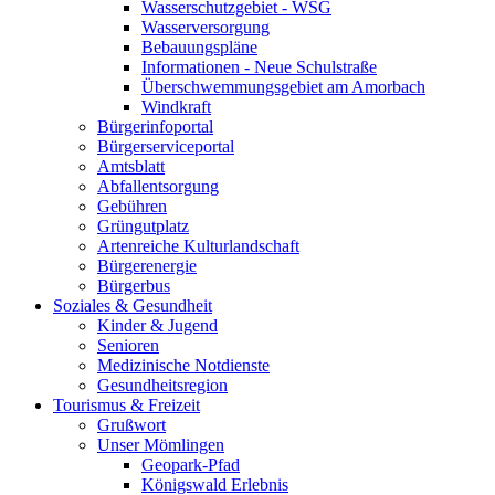
Wasserschutzgebiet - WSG
Wasserversorgung
Bebauungspläne
Informationen - Neue Schulstraße
Überschwemmungsgebiet am Amorbach
Windkraft
Bürgerinfoportal
Bürgerserviceportal
Amtsblatt
Abfallentsorgung
Gebühren
Grüngutplatz
Artenreiche Kulturlandschaft
Bürgerenergie
Bürgerbus
Soziales & Gesundheit
Kinder & Jugend
Senioren
Medizinische Notdienste
Gesundheitsregion
Tourismus & Freizeit
Grußwort
Unser Mömlingen
Geopark-Pfad
Königswald Erlebnis