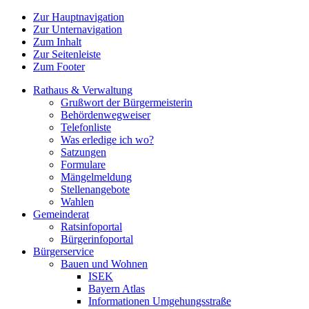
Zur Hauptnavigation
Zur Unternavigation
Zum Inhalt
Zur Seitenleiste
Zum Footer
Rathaus & Verwaltung
Grußwort der Bürgermeisterin
Behördenwegweiser
Telefonliste
Was erledige ich wo?
Satzungen
Formulare
Mängelmeldung
Stellenangebote
Wahlen
Gemeinderat
Ratsinfoportal
Bürgerinfoportal
Bürgerservice
Bauen und Wohnen
ISEK
Bayern Atlas
Informationen Umgehungsstraße