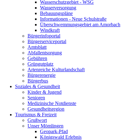
Wasserschutzgebiet - WSG
Wasserversorgung
Bebauungspläne
Informationen - Neue Schulstraße
Überschwemmungsgebiet am Amorbach
Windkraft
Bürgerinfoportal
Bürgerserviceportal
Amtsblatt
Abfallentsorgung
Gebühren
Grüngutplatz
Artenreiche Kulturlandschaft
Bürgerenergie
Bürgerbus
Soziales & Gesundheit
Kinder & Jugend
Senioren
Medizinische Notdienste
Gesundheitsregion
Tourismus & Freizeit
Grußwort
Unser Mömlingen
Geopark-Pfad
Königswald Erlebnis