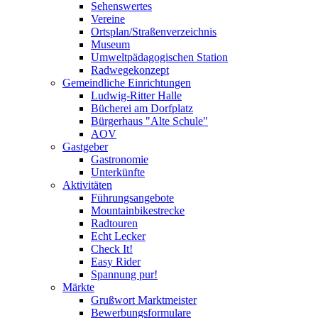
Sehenswertes
Vereine
Ortsplan/Straßenverzeichnis
Museum
Umweltpädagogischen Station
Radwegekonzept
Gemeindliche Einrichtungen
Ludwig-Ritter Halle
Bücherei am Dorfplatz
Bürgerhaus "Alte Schule"
AOV
Gastgeber
Gastronomie
Unterkünfte
Aktivitäten
Führungsangebote
Mountainbikestrecke
Radtouren
Echt Lecker
Check It!
Easy Rider
Spannung pur!
Märkte
Grußwort Marktmeister
Bewerbungsformulare