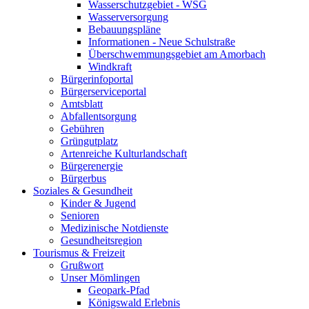
Wasserschutzgebiet - WSG
Wasserversorgung
Bebauungspläne
Informationen - Neue Schulstraße
Überschwemmungsgebiet am Amorbach
Windkraft
Bürgerinfoportal
Bürgerserviceportal
Amtsblatt
Abfallentsorgung
Gebühren
Grüngutplatz
Artenreiche Kulturlandschaft
Bürgerenergie
Bürgerbus
Soziales & Gesundheit
Kinder & Jugend
Senioren
Medizinische Notdienste
Gesundheitsregion
Tourismus & Freizeit
Grußwort
Unser Mömlingen
Geopark-Pfad
Königswald Erlebnis