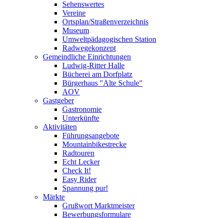
Sehenswertes
Vereine
Ortsplan/Straßenverzeichnis
Museum
Umweltpädagogischen Station
Radwegekonzept
Gemeindliche Einrichtungen
Ludwig-Ritter Halle
Bücherei am Dorfplatz
Bürgerhaus "Alte Schule"
AOV
Gastgeber
Gastronomie
Unterkünfte
Aktivitäten
Führungsangebote
Mountainbikestrecke
Radtouren
Echt Lecker
Check It!
Easy Rider
Spannung pur!
Märkte
Grußwort Marktmeister
Bewerbungsformulare