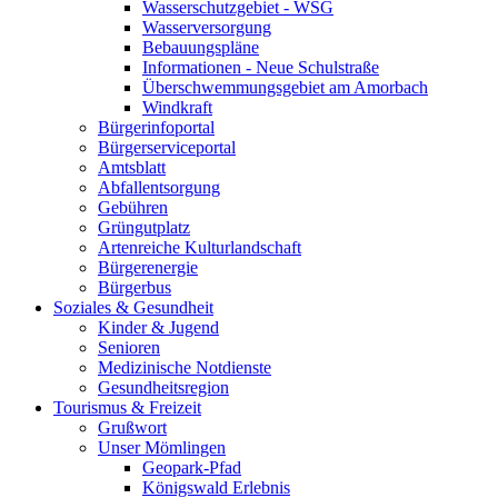
Wasserschutzgebiet - WSG
Wasserversorgung
Bebauungspläne
Informationen - Neue Schulstraße
Überschwemmungsgebiet am Amorbach
Windkraft
Bürgerinfoportal
Bürgerserviceportal
Amtsblatt
Abfallentsorgung
Gebühren
Grüngutplatz
Artenreiche Kulturlandschaft
Bürgerenergie
Bürgerbus
Soziales & Gesundheit
Kinder & Jugend
Senioren
Medizinische Notdienste
Gesundheitsregion
Tourismus & Freizeit
Grußwort
Unser Mömlingen
Geopark-Pfad
Königswald Erlebnis