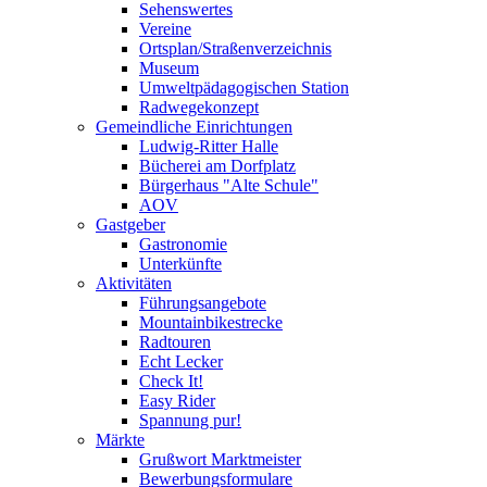
Sehenswertes
Vereine
Ortsplan/Straßenverzeichnis
Museum
Umweltpädagogischen Station
Radwegekonzept
Gemeindliche Einrichtungen
Ludwig-Ritter Halle
Bücherei am Dorfplatz
Bürgerhaus "Alte Schule"
AOV
Gastgeber
Gastronomie
Unterkünfte
Aktivitäten
Führungsangebote
Mountainbikestrecke
Radtouren
Echt Lecker
Check It!
Easy Rider
Spannung pur!
Märkte
Grußwort Marktmeister
Bewerbungsformulare