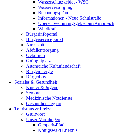
Wasserschutzgebiet - WSG
Wasserversorgung
Bebauungspläne
Informationen - Neue Schulstraße
Überschwemmungsgebiet am Amorbach
Windkraft
Bürgerinfoportal
Bürgerserviceportal
Amtsblatt
Abfallentsorgung
Gebühren
Grüngutplatz
Artenreiche Kulturlandschaft
Bürgerenergie
Bürgerbus
Soziales & Gesundheit
Kinder & Jugend
Senioren
Medizinische Notdienste
Gesundheitsregion
Tourismus & Freizeit
Grußwort
Unser Mömlingen
Geopark-Pfad
Königswald Erlebnis