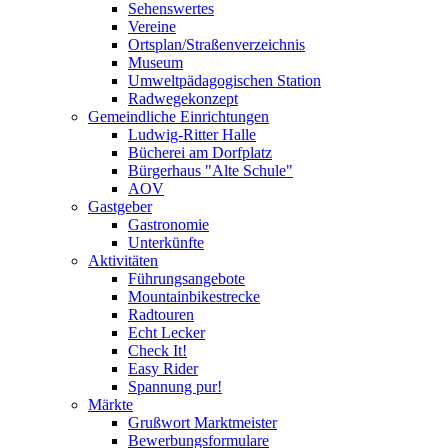
Sehenswertes
Vereine
Ortsplan/Straßenverzeichnis
Museum
Umweltpädagogischen Station
Radwegekonzept
Gemeindliche Einrichtungen
Ludwig-Ritter Halle
Bücherei am Dorfplatz
Bürgerhaus "Alte Schule"
AOV
Gastgeber
Gastronomie
Unterkünfte
Aktivitäten
Führungsangebote
Mountainbikestrecke
Radtouren
Echt Lecker
Check It!
Easy Rider
Spannung pur!
Märkte
Grußwort Marktmeister
Bewerbungsformulare